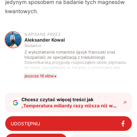
jedynym sposobem na badanie tych magnesów
kwantowych.
NAPISANE PRZEZ
A
Aleksander Kowal
Redaktor
Z wykształcenia romanista (język francuski oraz
hiszpański) ze specjalizacją z traduktologii.
Dziennikarską przygodę rozpocząłem około piętnastu
lat temu, początkowo w związku z recenzjami gier
komputerowych i filmów. Obecnie publikuję
jeszcze 16 słów ▸
zdecydowanie częściej na tematy związane z nauką
oraz technologią. W wolnym czasie uwielbiam
podróżować, śledzić kinowe i książkowe nowości, a
także uprawiać oraz oglądać sport.
Chcesz czytać więcej treści jak
„
Temperatura miliardy razy niższa niż w
przestrzeni międzygwiazdowej. Jak udało
się ją osiągnąć?
"
?
UDOSTĘPNIJ