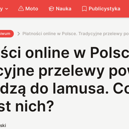
ty
Moto
Nauka
Publicystyka
Płatności online w Polsce. Tradycyjne przelewy p
hiwum
ści online w Polsc
cyjne przelewy po
dzą do lamusa. C
st nich?
ski