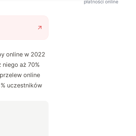
płatności online
y online
w 2022
z niego aż 70%
przelew online
34% uczestników