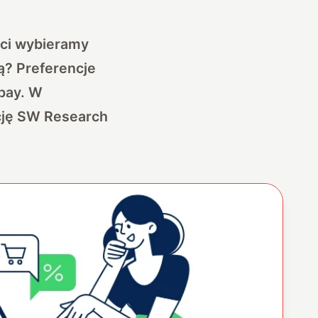
nci wybieramy
ą? Preferencje
Tpay. W
cję SW Research