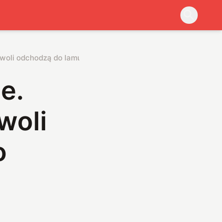
owoli odchodzą do lamusa. Co zamiast nich?
e.
woli
o