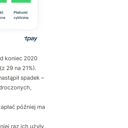
od koniec 2020
(z 29 na 21%).
nastąpił spadek –
odroczonych,
apłać później ma
iej raz ich użyły