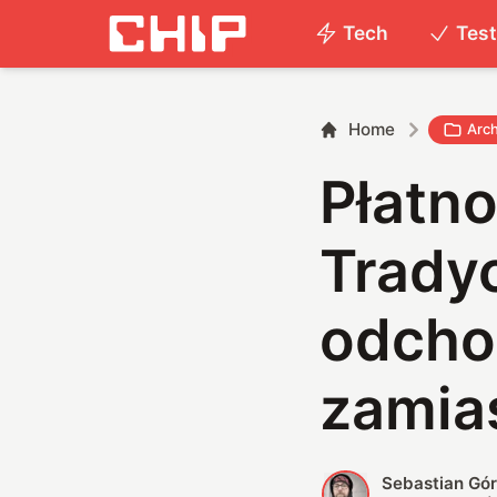
Tech
Tes
Home
Arc
Płatno
Trady
odcho
zamia
Sebastian Gór
S