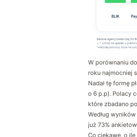
W porównaniu do 
roku najmocniej 
Nadal tę formę p
o 6 p.p). Polacy 
które zbadano po
Według wyników b
już 73% ankieto
Co ciekawe, o ile