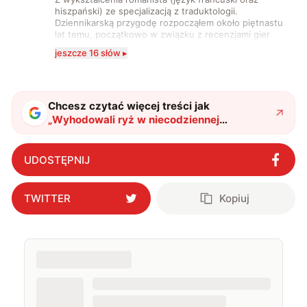
hiszpański) ze specjalizacją z traduktologii.
Dziennikarską przygodę rozpocząłem około piętnastu
lat temu, początkowo w związku z recenzjami gier
komputerowych i filmów. Obecnie publikuję
jeszcze 16 słów ▸
zdecydowanie częściej na tematy związane z nauką
oraz technologią. W wolnym czasie uwielbiam
podróżować, śledzić kinowe i książkowe nowości, a
także uprawiać oraz oglądać sport.
Chcesz czytać więcej treści jak
„
Wyhodowali ryż w niecodziennej
lokalizacji. To kolejny krok w eksploracji
przestrzeni kosmicznej
"
?
UDOSTĘPNIJ
TWITTER
Kopiuj