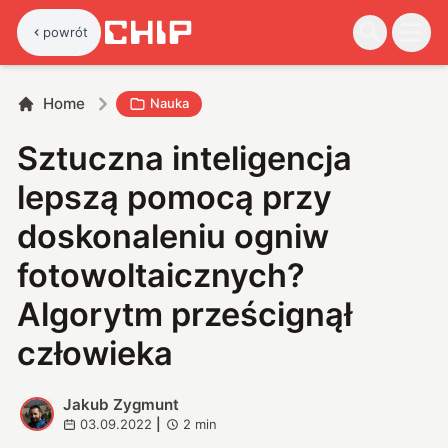
powrót
Home
Nauka
Sztuczna inteligencja
lepszą pomocą przy
doskonaleniu ogniw
fotowoltaicznych?
Algorytm prześcignął
człowieka
Jakub Zygmunt
J
03.09.2022
|
2
min