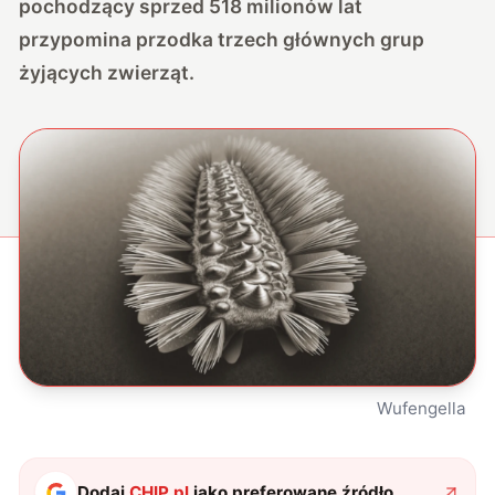
pochodzący sprzed 518 milionów lat
przypomina przodka trzech głównych grup
żyjących zwierząt.
Wufengella
Dodaj
CHIP.pl
jako preferowane źródło