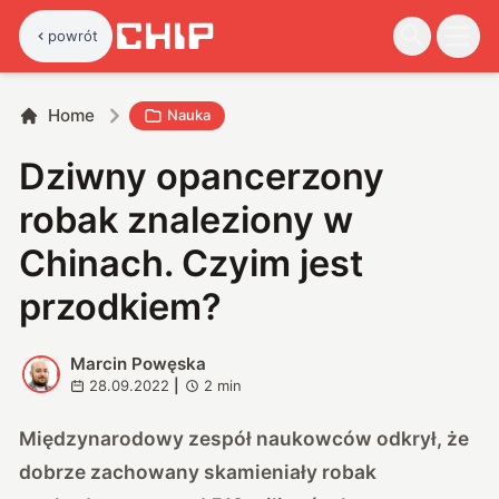
powrót
Home
Nauka
Dziwny opancerzony
robak znaleziony w
Chinach. Czyim jest
przodkiem?
Marcin Powęska
M
28.09.2022
|
2
min
Międzynarodowy zespół naukowców odkrył, że
dobrze zachowany skamieniały robak