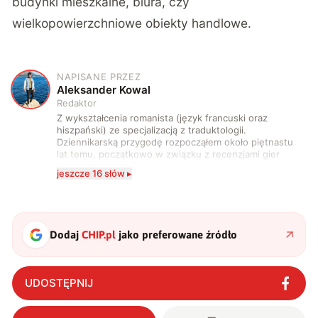
budynki mieszkalne, biura, czy
wielkopowierzchniowe obiekty handlowe.
NAPISANE PRZEZ
A
Aleksander Kowal
Redaktor
Z wykształcenia romanista (język francuski oraz
hiszpański) ze specjalizacją z traduktologii.
Dziennikarską przygodę rozpocząłem około piętnastu
lat temu, początkowo w związku z recenzjami gier
komputerowych i filmów. Obecnie publikuję
jeszcze 16 słów ▸
zdecydowanie częściej na tematy związane z nauką
oraz technologią. W wolnym czasie uwielbiam
podróżować, śledzić kinowe i książkowe nowości, a
także uprawiać oraz oglądać sport.
Dodaj
CHIP.pl
jako preferowane źródło
UDOSTĘPNIJ