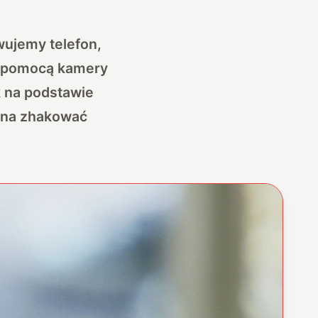
wujemy telefon,
a pomocą kamery
k na podstawie
żna zhakować