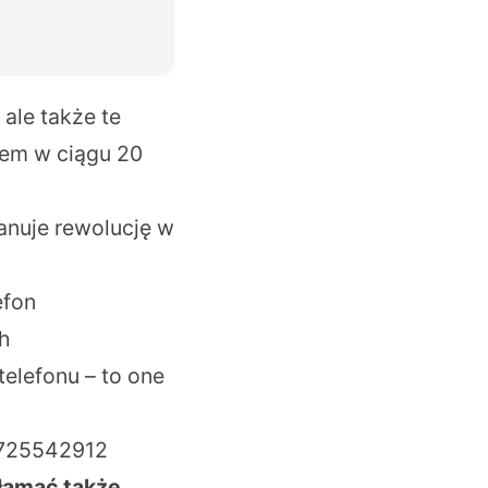
 ale także te
tem w ciągu 20
anuje rewolucję w
efon
ch
elefonu – to one
8725542912
łamać także