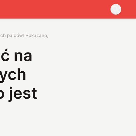
h palców! Pokazano, jak to jest możliwe
ć na
zych
 jest