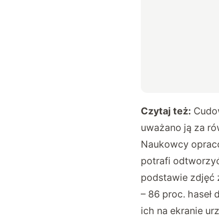
Czytaj też:
Cudow
uważano ją za ró
Naukowcy opracow
potrafi odtworzyć
podstawie zdjęć 
– 86 proc. haseł
ich na ekranie ur