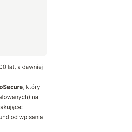
0 lat, a dawniej
oSecure
, który
stalowanych) na
akujące:
kund od wpisania