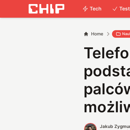
Tech
Tes
Home
Nau
Telef
podst
palców
możli
Jakub Zygmu
J