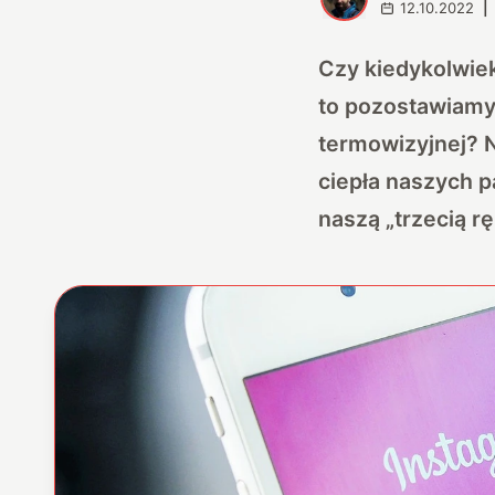
12.10.2022
|
Czy kiedykolwiek
to pozostawiamy
termowizyjnej? N
ciepła naszych 
naszą „trzecią rę