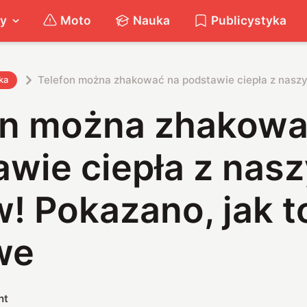
ty
Moto
Nauka
Publicystyka
Telefon można zhakować na podstawie ciepła z naszyc
ka
on można zhakowa
awie ciepła z nas
! Pokazano, jak to
we
nt