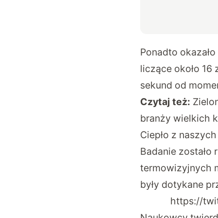
Ponadto okazało s
liczące około 16
sekund od moment
Czytaj też:
Zielo
branży wielkich
Ciepło z naszych
Badanie zostało 
termowizyjnych m
były dotykane pr
https://t
Naukowcy twierd