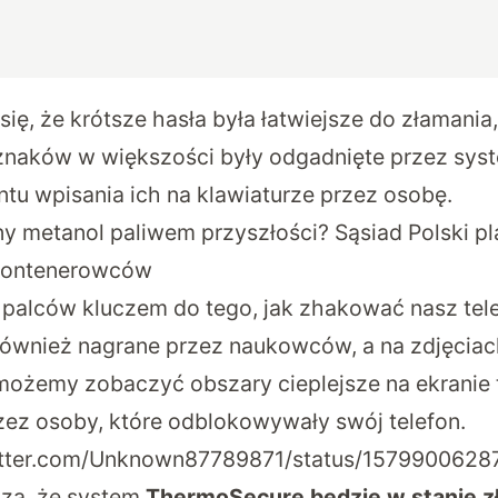
ię, że krótsze hasła była łatwiejsze do złamania,
 znaków w większości były odgadnięte przez sys
u wpisania ich na klawiaturze przez osobę.
ny metanol paliwem przyszłości? Sąsiad Polski pl
 kontenerowców
 palców kluczem do tego, jak zhakować nasz tel
również nagrane przez naukowców, a na zdjęcia
ożemy zobaczyć obszary cieplejsze na ekranie t
zez osoby, które odblokowywały swój telefon.
witter.com/Unknown87789871/status/157990062
zą, że system
ThermoSecure będzie w stanie z