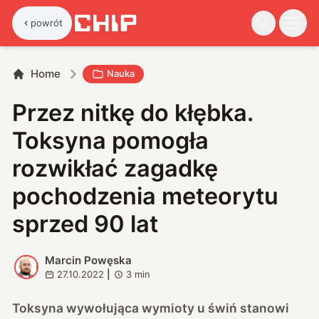
powrót
Home
Nauka
Przez nitkę do kłębka.
Toksyna pomogła
rozwikłać zagadkę
pochodzenia meteorytu
sprzed 90 lat
Marcin Powęska
M
27.10.2022
|
3
min
Toksyna wywołująca wymioty u świń stanowi