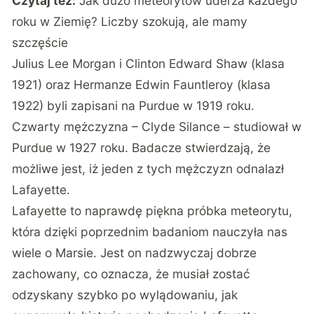
Czytaj też:
Jak dużo meteorytów uderza każdego
roku w Ziemię? Liczby szokują, ale mamy
szczęście
Julius Lee Morgan i Clinton Edward Shaw (klasa
1921) oraz Hermanze Edwin Fauntleroy (klasa
1922) byli zapisani na Purdue w 1919 roku.
Czwarty mężczyzna – Clyde Silance – studiował w
Purdue w 1927 roku. Badacze stwierdzają, że
możliwe jest, iż jeden z tych mężczyzn odnalazł
Lafayette.
Lafayette to naprawdę piękna próbka meteorytu,
która dzięki poprzednim badaniom nauczyła nas
wiele o Marsie. Jest on nadzwyczaj dobrze
zachowany, co oznacza, że musiał zostać
odzyskany szybko po wylądowaniu, jak