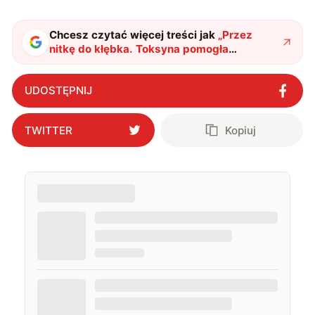
Chcesz czytać więcej treści jak
„
Przez
nitkę do kłębka. Toksyna pomogła
rozwikłać zagadkę pochodzenia meteorytu
sprzed 90 lat
"
?
UDOSTĘPNIJ
TWITTER
Kopiuj