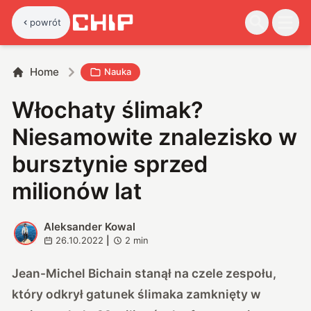
powrót
Home
Nauka
Włochaty ślimak?
Niesamowite znalezisko w
bursztynie sprzed
milionów lat
Aleksander Kowal
A
26.10.2022
|
2
min
Jean-Michel Bichain stanął na czele zespołu,
który odkrył gatunek ślimaka zamknięty w