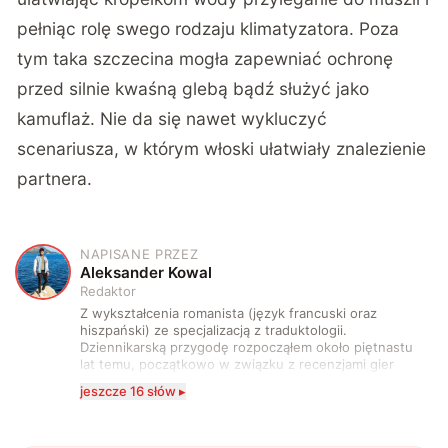
pełniąc rolę swego rodzaju klimatyzatora. Poza
tym taka szczecina mogła zapewniać ochronę
przed silnie kwaśną glebą bądź służyć jako
kamuflaż. Nie da się nawet wykluczyć
scenariusza, w którym włoski ułatwiały znalezienie
partnera.
NAPISANE PRZEZ
A
Aleksander Kowal
Redaktor
Z wykształcenia romanista (język francuski oraz
hiszpański) ze specjalizacją z traduktologii.
Dziennikarską przygodę rozpocząłem około piętnastu
lat temu, początkowo w związku z recenzjami gier
komputerowych i filmów. Obecnie publikuję
jeszcze 16 słów ▸
zdecydowanie częściej na tematy związane z nauką
oraz technologią. W wolnym czasie uwielbiam
podróżować, śledzić kinowe i książkowe nowości, a