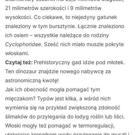
21 milimetrów szerokości i 9 milimetrów
wysokości. Co ciekawe, to niejedyny gatunek
znaleziony w tym bursztynie. Łącznie znaleziono
ich osiem – wszystkie należące do rodziny
Cyclophoridae
. Sześć nich miało muszle pokryte
włoskami.
Czytaj też:
Prehistoryczny gad idzie pod młotek.
Ten dinozaur znajdzie nowego nabywcę za
astronomiczną kwotę!
Jak ich obecność mogła pomagać tym
mięczakom? Typów jest kilka, a wśród nich
wymienia się na przykład zwiększoną zdolność
ślimaków do przylegania do łodyg roślin lub liści.
Włoski mogły też pomagać w termoregulacji,
ułatwiając kropelkom wody przyleganie do muszli i