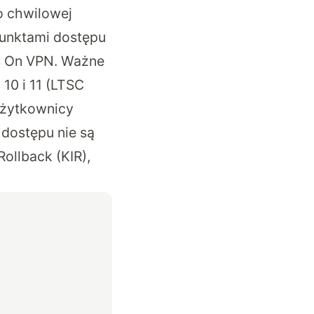
po chwilowej
 punktami dostępu
ys On VPN. Ważne
 10 i 11 (LTSC
użytkownicy
dostępu nie są
ollback (KIR),