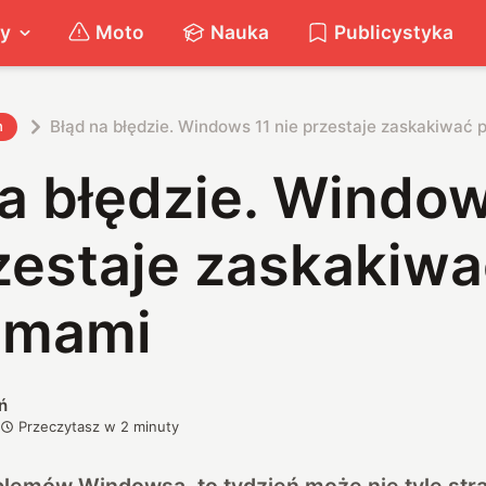
ty
Moto
Nauka
Publicystyka
Błąd na błędzie. Windows 11 nie przestaje zaskakiwać
h
a błędzie. Window
zestaje zaskakiw
emami
ń
Przeczytasz w
2
minuty
lemów Windowsa, to tydzień może nie tyle stra