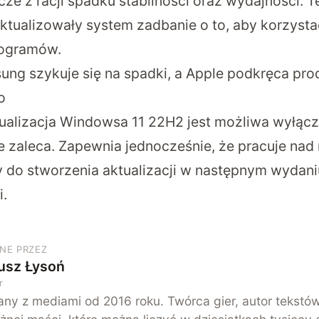
acze z racji spadku stabilności oraz wydajności. T
ktualizowały system zadbanie o to, aby korzyst
rogramów.
ng szykuje się na spadki, a Apple podkręca prod
o
ualizacja Windowsa 11 22H2 jest możliwa wyłączn
ie zaleca. Zapewnia jednocześnie, że pracuje na
 do stworzenia aktualizacji w następnym wydaniu
.
NE PRZEZ
usz Łysoń
r
ny z mediami od 2016 roku. Twórca gier, autor tekstó