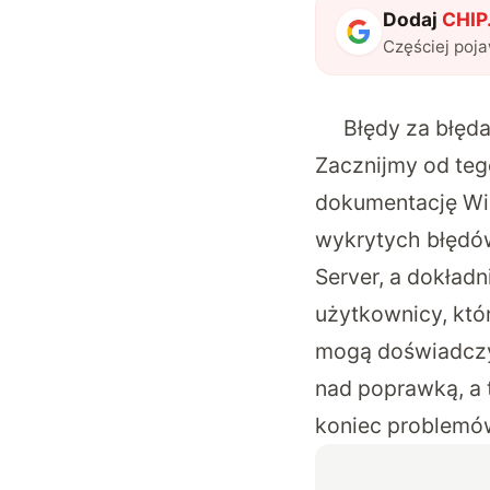
Dodaj
CHIP.
Częściej poj
Błędy za błęd
Zacznijmy od tego
dokumentację Wi
wykrytych błędó
Server, a dokładn
użytkownicy, któ
mogą doświadczyć
nad poprawką, a 
koniec problemó