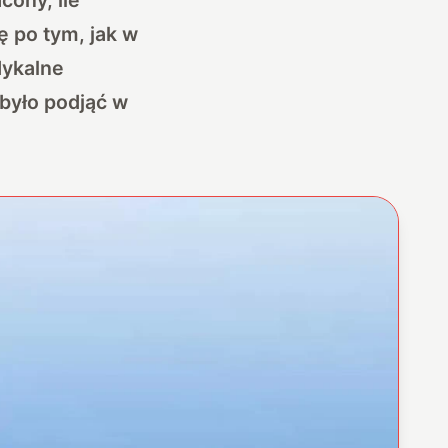
ę po tym, jak w
dykalne
 było podjąć w