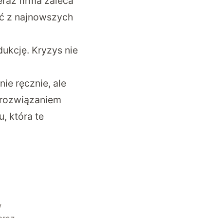
eraz firma zaleca
ać z najnowszych
ukcję. Kryzys nie
ie ręcznie, ale
d rozwiązaniem
, która te
w