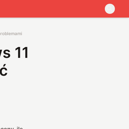
 problemami
s 11
ać
cony, ile