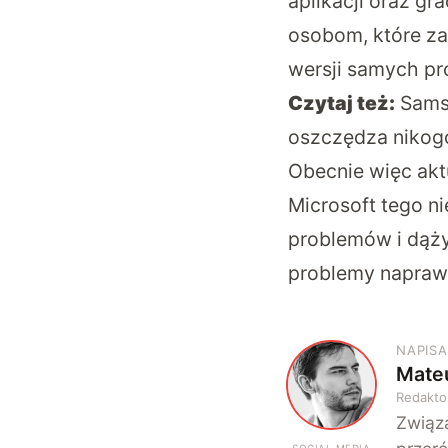
aplikacji oraz gr
osobom, które za
wersji samych p
Czytaj też:
Samsu
oszczędza nikog
Obecnie więc akt
Microsoft tego n
problemów i dąży
problemy naprawi
NAPISA
Mate
M
Redakto
Związa