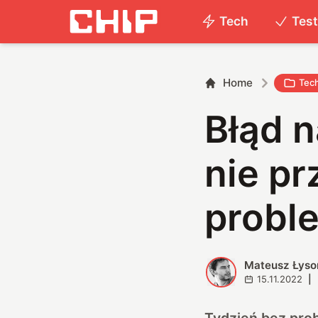
Tech
Tes
Home
Tec
Błąd n
nie pr
probl
Mateusz Łyso
M
15.11.2022
|
Tydzień bez prob