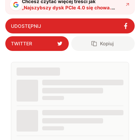
Chcesz czytać więcej treści jak
„
Najszybszy dysk PCIe 4.0 się chowa.
Nextorage pokazał możliwości SSD nowej
generacji
"
?
UDOSTĘPNIJ
TWITTER
Kopiuj