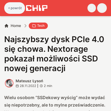
powrót
Home
Tech
Najszybszy dysk PCIe 4.0
się chowa. Nextorage
pokazał możliwości SSD
nowej generacji
Mateusz Łysoń
M
28.11.2022
|
2
min
Wielu osobom “SSDekowy wyścig” może wydać
się niepotrzebny, ale to mylne przeświadczenie.