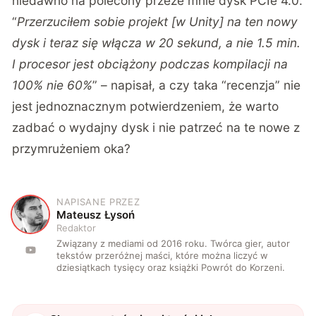
niedawno na polecony przeze mnie dysk PCIe 4.0.
“
Przerzuciłem sobie projekt [w Unity] na ten nowy
dysk i teraz się włącza w 20 sekund, a nie 1.5 min.
I procesor jest obciążony podczas kompilacji na
100% nie 60%
” – napisał, a czy taka “recenzja” nie
jest jednoznacznym potwierdzeniem, że warto
zadbać o wydajny dysk i nie patrzeć na te nowe z
przymrużeniem oka?
NAPISANE PRZEZ
M
Mateusz Łysoń
Redaktor
Związany z mediami od 2016 roku. Twórca gier, autor
tekstów przeróżnej maści, które można liczyć w
dziesiątkach tysięcy oraz książki Powrót do Korzeni.