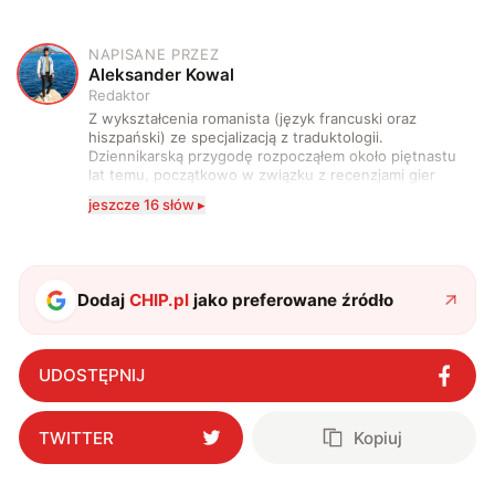
NAPISANE PRZEZ
A
Aleksander Kowal
Redaktor
Z wykształcenia romanista (język francuski oraz
hiszpański) ze specjalizacją z traduktologii.
Dziennikarską przygodę rozpocząłem około piętnastu
lat temu, początkowo w związku z recenzjami gier
komputerowych i filmów. Obecnie publikuję
jeszcze 16 słów ▸
zdecydowanie częściej na tematy związane z nauką
oraz technologią. W wolnym czasie uwielbiam
podróżować, śledzić kinowe i książkowe nowości, a
także uprawiać oraz oglądać sport.
Dodaj
CHIP.pl
jako preferowane źródło
UDOSTĘPNIJ
TWITTER
Kopiuj