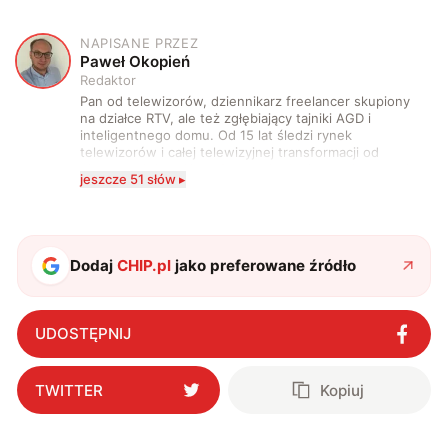
NAPISANE PRZEZ
P
Paweł Okopień
Redaktor
Pan od telewizorów, dziennikarz freelancer skupiony
na działce RTV, ale też zgłębiający tajniki AGD i
inteligentnego domu. Od 15 lat śledzi rynek
telewizorów i całej telewizyjnej transformacji od
pierwszych kanałów HD do dekoderów podłączonych
jeszcze 51 słów ▸
wyłącznie do sieci i treści dostępnych w streamingu.
Spaczony na punkcie jakości obrazu, dźwięku oraz
jabłka. Starający się wprowadzać innowacje w domu,
zagrodzie i zaprzyjaźnionych firmach. Wyznający
zasadę, że nie ma zbyt dużych telewizorów.
Dodaj
CHIP.pl
jako preferowane źródło
UDOSTĘPNIJ
TWITTER
Kopiuj