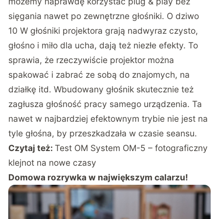
możemy naprawdę korzystać plug & play bez
sięgania nawet po zewnętrzne głośniki. O dziwo
10 W głośniki projektora grają nadwyraz czysto,
głośno i miło dla ucha, dają też niezłe efekty. To
sprawia, że rzeczywiście projektor można
spakować i zabrać ze sobą do znajomych, na
działkę itd. Wbudowany głośnik skutecznie też
zagłusza głośność pracy samego urządzenia. Ta
nawet w najbardziej efektownym trybie nie jest na
tyle głośna, by przeszkadzała w czasie seansu.
Czytaj też:
Test OM System OM-5 – fotograficzny
klejnot na nowe czasy
Domowa rozrywka w największym calarzu!