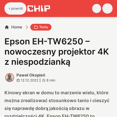
powrót
Home
Testy
Epson EH-TW6250 –
nowoczesny projektor 4K
z niespodzianką
Paweł Okopień
P
12.12.2022
|
8
min
Kinowy ekran w domu to marzenie wielu, które
można zrealizować stosunkowo tanio i cieszyć
się naprawdę dobrą jakością obrazu w
rozdzielczości 4K. Epson EH-TW6250 to