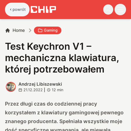
powrót
Home
Gaming
Test Keychron V1 –
mechaniczna klawiatura,
której potrzebowałem
Andrzej Libiszewski
A
21.12.2022
|
12
min
Przez długi czas do codziennej pracy
korzystałem z klawiatury gamingowej pewnego
znanego producenta. Spełniała wszystkie moje
dość specyficzne wymagania, ale miewała