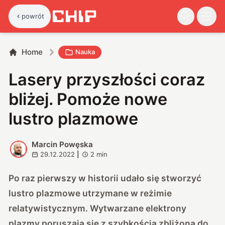
powrót
Home
Nauka
Lasery przyszłości coraz
bliżej. Pomoże nowe
lustro plazmowe
Marcin Powęska
M
29.12.2022
|
2
min
Po raz pierwszy w historii udało się stworzyć
lustro plazmowe utrzymane w reżimie
relatywistycznym. Wytwarzane elektrony
plazmy poruszają się z szybkością zbliżoną do