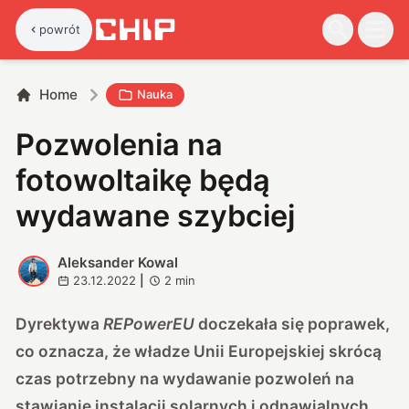
powrót
Home
Nauka
Pozwolenia na
fotowoltaikę będą
wydawane szybciej
Aleksander Kowal
A
23.12.2022
|
2
min
Dyrektywa
REPowerEU
doczekała się poprawek,
co oznacza, że władze Unii Europejskiej skrócą
czas potrzebny na wydawanie pozwoleń na
stawianie instalacji solarnych i odnawialnych