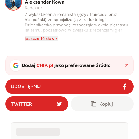
A
Aleksander Kowal
Redaktor
Z wykształcenia romanista (język francuski oraz
hiszpański) ze specjalizacją z traduktologii.
Dziennikarską przygodę rozpocząłem około piętnastu
lat temu, początkowo w związku z recenzjami gier
komputerowych i filmów. Obecnie publikuję
jeszcze 16 słów ▸
zdecydowanie częściej na tematy związane z nauką
oraz technologią. W wolnym czasie uwielbiam
podróżować, śledzić kinowe i książkowe nowości, a
także uprawiać oraz oglądać sport.
Dodaj
CHIP.pl
jako preferowane źródło
UDOSTĘPNIJ
TWITTER
Kopiuj