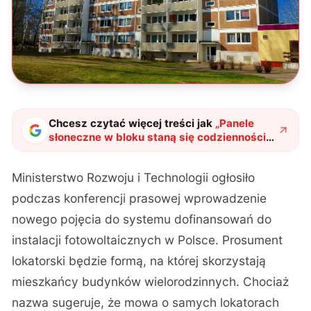
Chcesz czytać więcej treści jak
„
Panele
słoneczne w bloku staną się codziennością.
Wyjaśniamy, kim jest prosument lokatorski
i kto może skorzystać
"
?
Ministerstwo Rozwoju i Technologii ogłosiło
podczas konferencji prasowej wprowadzenie
nowego pojęcia do systemu dofinansowań do
instalacji fotowoltaicznych w Polsce. Prosument
lokatorski będzie formą, na której skorzystają
mieszkańcy budynków wielorodzinnych. Chociaż
nazwa sugeruje, że mowa o samych lokatorach