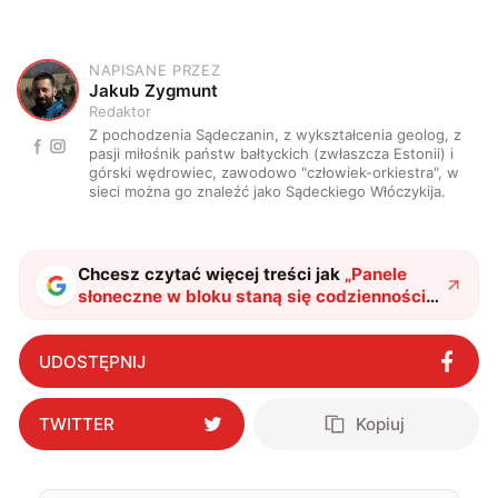
NAPISANE PRZEZ
J
Jakub Zygmunt
Redaktor
Z pochodzenia Sądeczanin, z wykształcenia geolog, z
pasji miłośnik państw bałtyckich (zwłaszcza Estonii) i
górski wędrowiec, zawodowo "człowiek-orkiestra", w
sieci można go znaleźć jako Sądeckiego Włóczykija.
Chcesz czytać więcej treści jak
„
Panele
słoneczne w bloku staną się codziennością.
Wyjaśniamy, kim jest prosument lokatorski
i kto może skorzystać
"
?
UDOSTĘPNIJ
TWITTER
Kopiuj