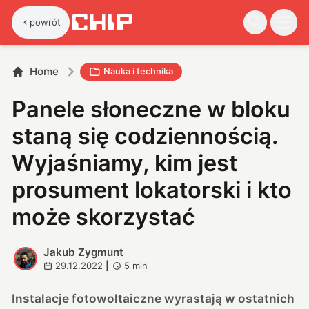
powrót
Home
Nauka i technika
Panele słoneczne w bloku
staną się codziennością.
Wyjaśniamy, kim jest
prosument lokatorski i kto
może skorzystać
Jakub Zygmunt
J
29.12.2022
|
5
min
Instalacje fotowoltaiczne wyrastają w ostatnich