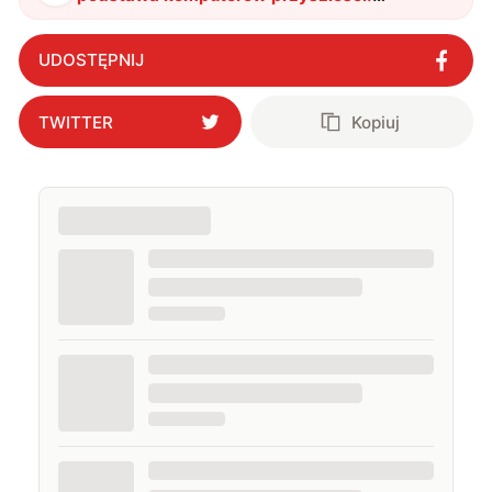
Naukowcy wskazali obiecującą podstawę
dla układów optycznych
"
?
UDOSTĘPNIJ
TWITTER
Kopiuj