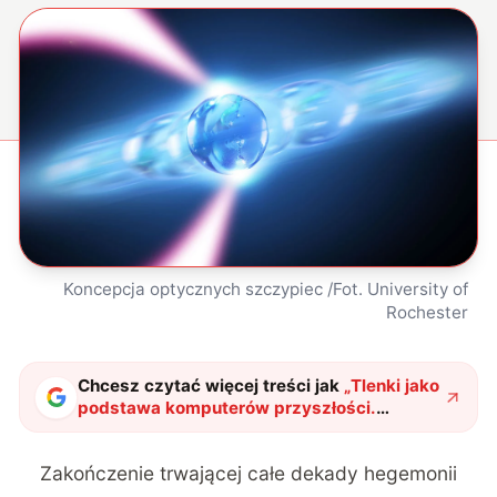
Koncepcja optycznych szczypiec /Fot. University of
Rochester
Chcesz czytać więcej treści jak
„
Tlenki jako
podstawa komputerów przyszłości.
Naukowcy wskazali obiecującą podstawę
dla układów optycznych
"
?
Zakończenie trwającej całe dekady hegemonii