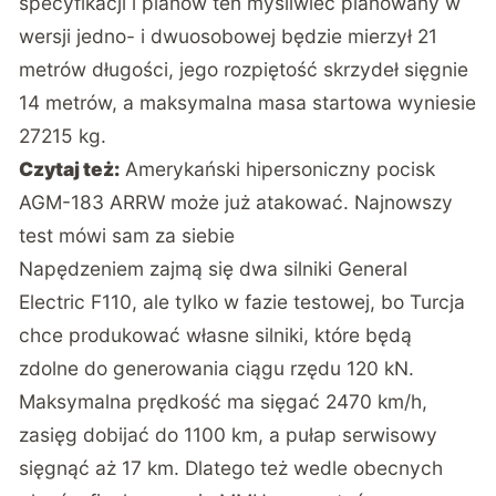
specyfikacji i planów ten myśliwiec planowany w
wersji jedno- i dwuosobowej będzie mierzył 21
metrów długości, jego rozpiętość skrzydeł sięgnie
14 metrów, a maksymalna masa startowa wyniesie
27215 kg.
Czytaj też:
Amerykański hipersoniczny pocisk
AGM-183 ARRW może już atakować. Najnowszy
test mówi sam za siebie
Napędzeniem zajmą się dwa silniki General
Electric F110, ale tylko w fazie testowej, bo Turcja
chce produkować własne silniki, które będą
zdolne do generowania ciągu rzędu 120 kN.
Maksymalna prędkość ma sięgać 2470 km/h,
zasięg dobijać do 1100 km, a pułap serwisowy
sięgnąć aż 17 km. Dlatego też wedle obecnych