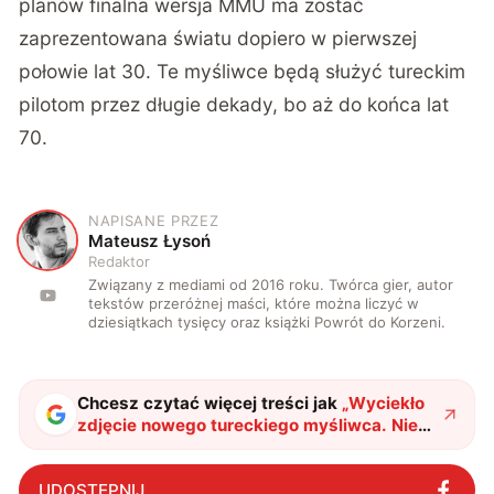
planów finalna wersja MMU ma zostać
zaprezentowana światu dopiero w pierwszej
połowie lat 30. Te myśliwce będą służyć tureckim
pilotom przez długie dekady, bo aż do końca lat
70.
NAPISANE PRZEZ
M
Mateusz Łysoń
Redaktor
Związany z mediami od 2016 roku. Twórca gier, autor
tekstów przeróżnej maści, które można liczyć w
dziesiątkach tysięcy oraz książki Powrót do Korzeni.
Chcesz czytać więcej treści jak
„
Wyciekło
zdjęcie nowego tureckiego myśliwca. Nie
dożyjesz końca jego służby
"
?
UDOSTĘPNIJ