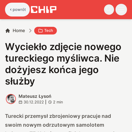
powrót
Home
Tech
Wyciekło zdjęcie nowego
tureckiego myśliwca. Nie
dożyjesz końca jego
służby
Mateusz Łysoń
M
30.12.2022
|
2
min
Turecki przemysł zbrojeniowy pracuje nad
swoim nowym odrzutowym samolotem