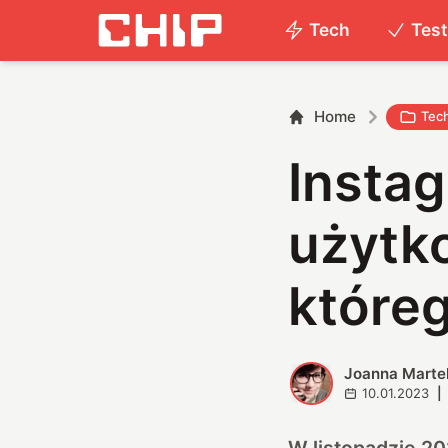
Tech
Tes
Home
Tec
Insta
użytko
któreg
Joanna Marte
J
10.01.2023
|
W listopadzie 2