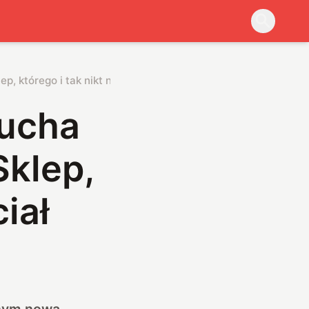
, którego i tak nikt nie chciał
łucha
Sklep,
ciał
wnym nową