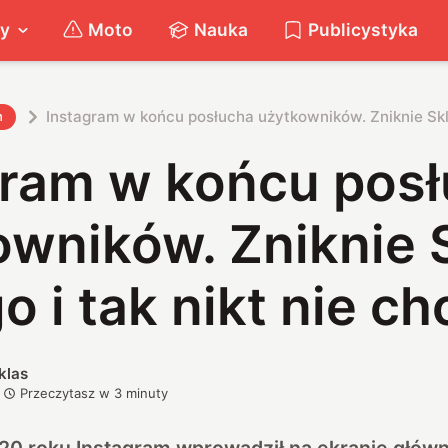
ty
Moto
Nauka
Publicystyka
Instagram w końcu posłucha użytkowników. Zniknie Sklep
h
gram w końcu pos
wników. Zniknie 
o i tak nikt nie ch
klas
Przeczytasz w
3
minuty
020 roku Instagram wprowadził na ekranie głó