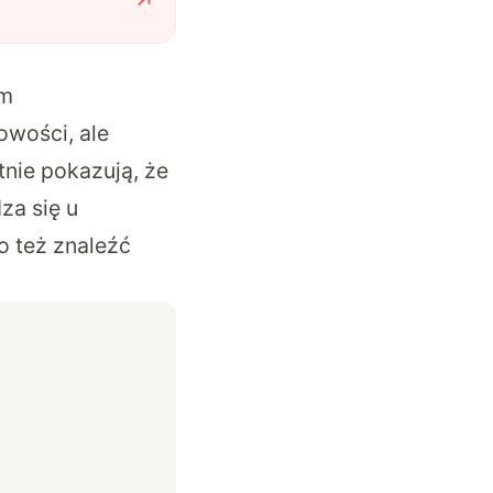
um
owości, ale
tnie pokazują, że
za się u
o też znaleźć