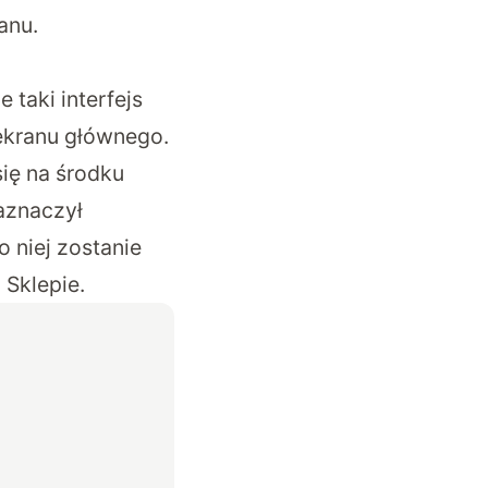
anu.
 taki interfejs
 ekranu głównego.
się na środku
zaznaczył
o niej zostanie
 Sklepie.