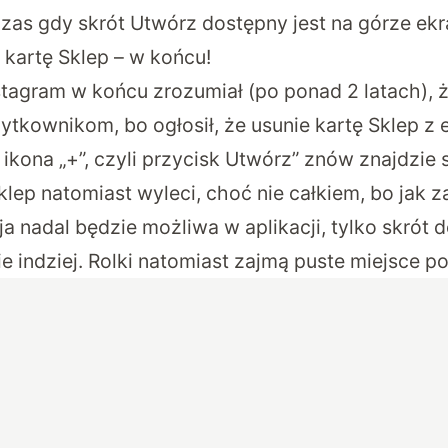
as gdy skrót Utwórz dostępny jest na górze ekr
 kartę Sklep – w końcu!
tagram w końcu zrozumiał (po ponad 2 latach), że
żytkownikom, bo ogłosił, że usunie kartę Sklep z
e ikona „+”, czyli przycisk Utwórz” znów znajdzie 
lep natomiast wyleci, choć nie całkiem, bo jak 
ja nadal będzie możliwa w aplikacji, tylko skrót d
e indziej. Rolki natomiast zajmą puste miejsce po