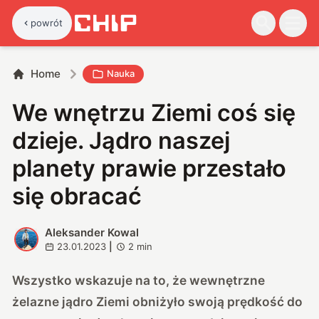
powrót
Home
Nauka
We wnętrzu Ziemi coś się
dzieje. Jądro naszej
planety prawie przestało
się obracać
Aleksander Kowal
A
23.01.2023
|
2
min
Wszystko wskazuje na to, że wewnętrzne
żelazne jądro Ziemi obniżyło swoją prędkość do