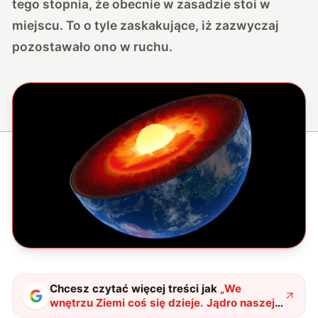
tego stopnia, że obecnie w zasadzie stoi w
miejscu. To o tyle zaskakujące, iż zazwyczaj
pozostawało ono w ruchu.
Chcesz czytać więcej treści jak
„
We
wnętrzu Ziemi coś się dzieje. Jądro naszej
planety prawie przestało się obracać
"
?