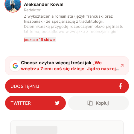
A
Aleksander Kowal
Redaktor
Z wykształcenia romanista (język francuski oraz
hiszpański) ze specjalizacją z traduktologii.
Dziennikarską przygodę rozpocząłem około piętnastu
lat temu, początkowo w związku z recenzjami gier
komputerowych i filmów. Obecnie publikuję
jeszcze 16 słów ▸
zdecydowanie częściej na tematy związane z nauką
oraz technologią. W wolnym czasie uwielbiam
podróżować, śledzić kinowe i książkowe nowości, a
także uprawiać oraz oglądać sport.
Chcesz czytać więcej treści jak
„
We
wnętrzu Ziemi coś się dzieje. Jądro naszej
planety prawie przestało się obracać
"
?
UDOSTĘPNIJ
TWITTER
Kopiuj