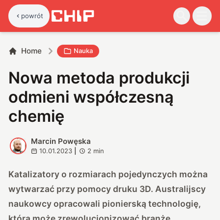
powrót
Home
Nauka
Nowa metoda produkcji
odmieni współczesną
chemię
Marcin Powęska
M
10.01.2023
|
2
min
Katalizatory o rozmiarach pojedynczych można
wytwarzać przy pomocy druku 3D. Australijscy
naukowcy opracowali pionierską technologię,
która może zrewolucjonizować branżę