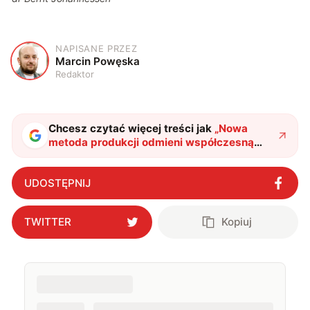
NAPISANE PRZEZ
M
Marcin Powęska
Redaktor
Chcesz czytać więcej treści jak
„
Nowa
metoda produkcji odmieni współczesną
chemię
"
?
UDOSTĘPNIJ
TWITTER
Kopiuj