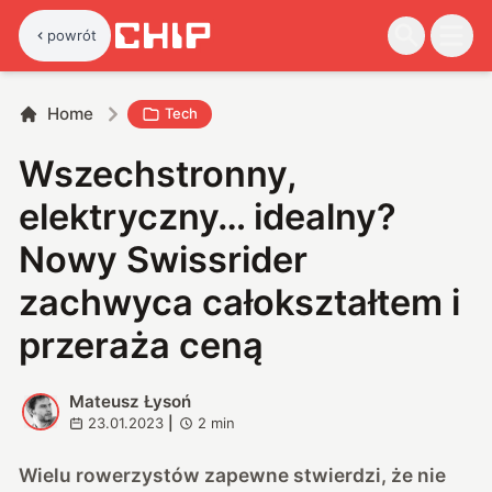
powrót
Home
Tech
Wszechstronny,
elektryczny… idealny?
Nowy Swissrider
zachwyca całokształtem i
przeraża ceną
Mateusz Łysoń
M
23.01.2023
|
2
min
Wielu rowerzystów zapewne stwierdzi, że nie