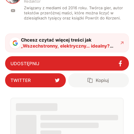
Redaktor
Związany z mediami od 2016 roku. Twórca gier, autor
tekstów przeróżnej maści, które można liczyć w
dziesiątkach tysięcy oraz książki Powrót do Korzeni.
Chcesz czytać więcej treści jak
„
Wszechstronny, elektryczny… idealny?
Nowy Swissrider zachwyca całokształtem i
przeraża ceną
"
?
UDOSTĘPNIJ
TWITTER
Kopiuj