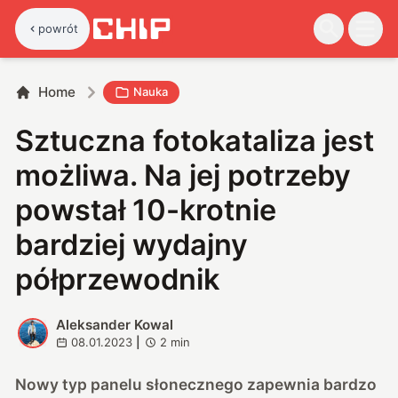
powrót
Home
Nauka
Sztuczna fotokataliza jest
możliwa. Na jej potrzeby
powstał 10-krotnie
bardziej wydajny
półprzewodnik
Aleksander Kowal
A
08.01.2023
|
2
min
Nowy typ panelu słonecznego zapewnia bardzo