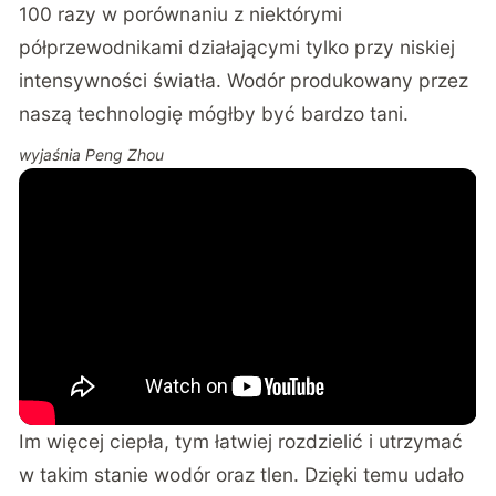
100 razy w porównaniu z niektórymi
półprzewodnikami działającymi tylko przy niskiej
intensywności światła. Wodór produkowany przez
naszą technologię mógłby być bardzo tani.
wyjaśnia Peng Zhou
Im więcej ciepła, tym łatwiej rozdzielić i utrzymać
w takim stanie wodór oraz tlen. Dzięki temu udało