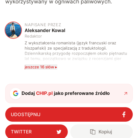
wykorzystywany w ogniwach paliwowych.
NAPISANE PRZEZ
A
Aleksander Kowal
Redaktor
Z wykształcenia romanista (język francuski oraz
hiszpański) ze specjalizacją z traduktologii.
Dziennikarską przygodę rozpocząłem około piętnastu
lat temu, początkowo w związku z recenzjami gier
komputerowych i filmów. Obecnie publikuję
jeszcze 16 słów ▸
zdecydowanie częściej na tematy związane z nauką
oraz technologią. W wolnym czasie uwielbiam
podróżować, śledzić kinowe i książkowe nowości, a
także uprawiać oraz oglądać sport.
Dodaj
CHIP.pl
jako preferowane źródło
UDOSTĘPNIJ
TWITTER
Kopiuj