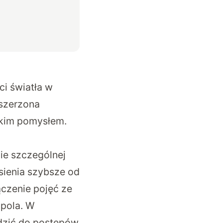
ci światła w
zszerzona
ckim pomysłem.
ie szczególnej
sienia szybsze od
ączenie pojęć ze
 pola. W
dzić do postępów