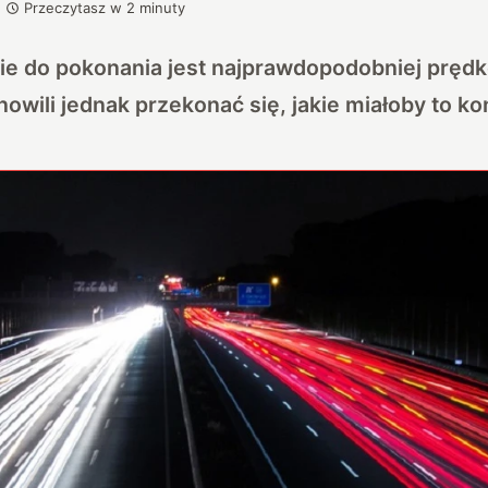
Przeczytasz w
2
minuty
ie do pokonania jest najprawdopodobniej prędk
wili jednak przekonać się, jakie miałoby to k