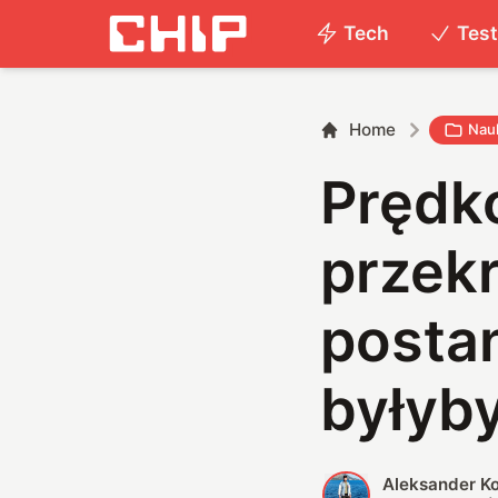
Tech
Tes
Home
Nau
Prędko
przekr
postan
byłyb
Aleksander K
A