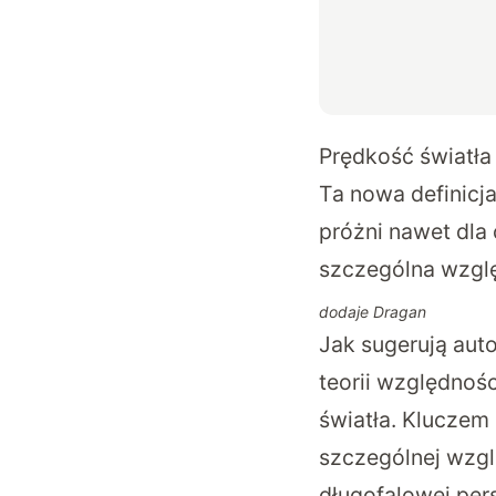
Prędkość światł
Ta nowa definicja
próżni nawet dla
szczególna wzgl
dodaje Dragan
Jak sugerują aut
teorii względnoś
światła. Kluczem
szczególnej wzgl
długofalowej pe