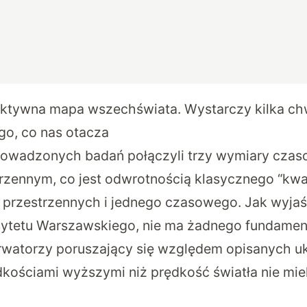
aktywna mapa wszechświata. Wystarczy kilka ch
o, co nas otacza
rowadzonych badań połączyli trzy wymiary czas
zennym, co jest odwrotnością klasycznego “kwar
przestrzennych i jednego czasowego. Jak wyjaś
sytetu Warszawskiego, nie ma żadnego fundame
rwatorzy poruszający się względem opisanych 
dkościami wyższymi niż prędkość światła nie mie