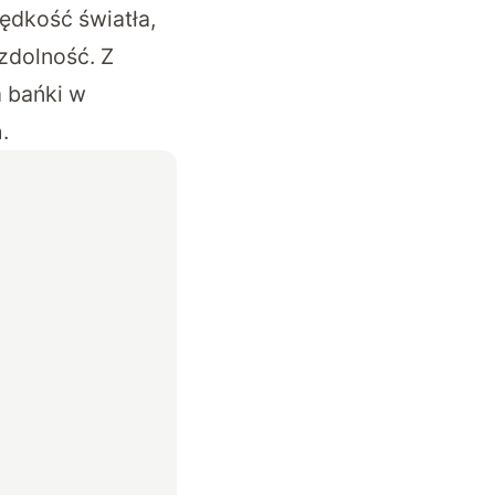
ędkość światła,
zdolność. Z
m bańki w
.