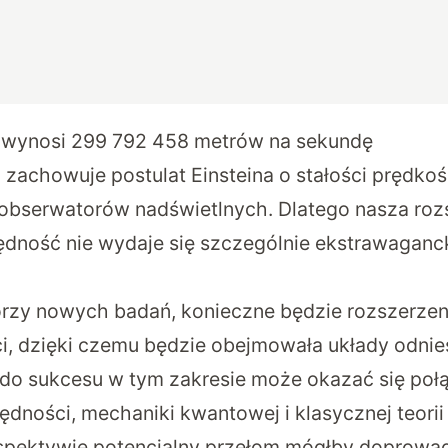
a wynosi 299 792 458 metrów na sekundę
 zachowuje postulat Einsteina o stałości prędkoś
 obserwatorów nadświetlnych. Dlatego nasza ro
ędność nie wydaje się szczególnie ekstrawagan
orzy nowych badań, konieczne będzie rozszerzen
ci, dzięki czemu będzie obejmowała układy odnie
 do sukcesu w tym zakresie może okazać się poł
ędności, mechaniki kwantowej i klasycznej teorii
rspektywie potencjalny przełom mógłby doprowa