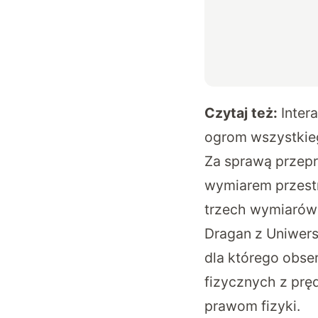
Czytaj też:
Inter
ogrom wszystkieg
Za sprawą przep
wymiarem przestr
trzech wymiarów 
Dragan z Uniwer
dla którego obse
fizycznych z prę
prawom fizyki.