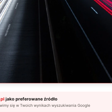
pl
jako preferowane źródło
awimy się w Twoich wynikach wyszukiwania Google