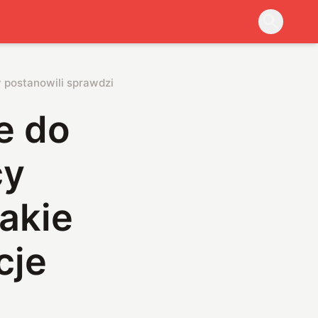
Prędkość światła jest nie do przekroczenia, ale Polacy postanowili sprawdzić, jakie byłyby tego konsekwencje
e do
cy
jakie
cje