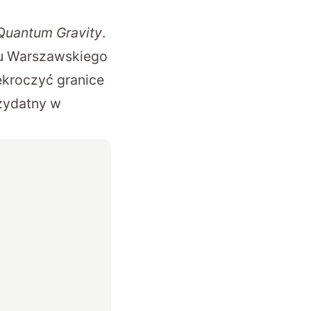
 Quantum Gravity
.
tu Warszawskiego
ekroczyć granice
rzydatny w