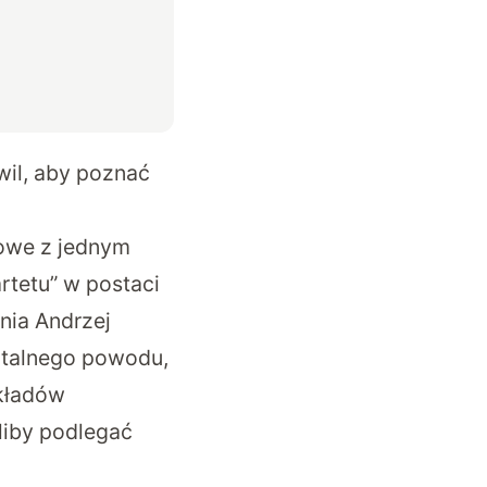
wil, aby poznać
owe z jednym
tetu” w postaci
nia Andrzej
ntalnego powodu,
układów
liby podlegać