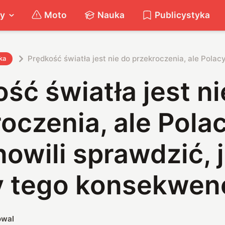
ty
Moto
Nauka
Publicystyka
ka
ść światła jest ni
oczenia, ale Pola
owili sprawdzić, 
y tego konsekwen
owal