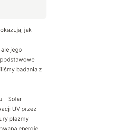
okazują, jak
ale jego
y podstawowe
liśmy badania z
 – Solar
wacji UV przez
tury plazmy
nowaną energię