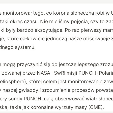
e monitorował tego, co korona słoneczna robi w U
aki okres czasu. Nie mieliśmy pojęcia, czy to zad
i były bardzo ekscytujące. Po raz pierwszy ma
je, które całkowicie jednoczą nasze obserwacje S
ednego systemu.
mogą przyczynić się do jeszcze lepszego zrozu
lizowanej przez NASA i SwRI misji PUNCH (Polari
eliosphere), której celem jest monitorowanie ze
 naszej gwiazdy i zrozumienie procesów powsta
ery sondy PUNCH mają obserwować wiatr słonecz
ska, takie jak koronalne wyrzuty masy (CME).