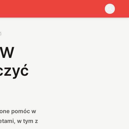
ć
 W
czyć
ą one pomóc w
etami, w tym z