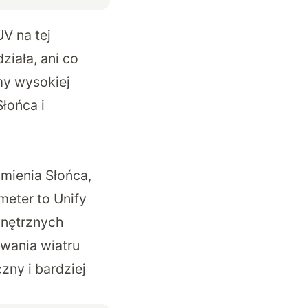
V na tej
ziała, ani co
my wysokiej
łońca i
mienia Słońca,
meter to Unify
wnętrznych
wania wiatru
ny i bardziej