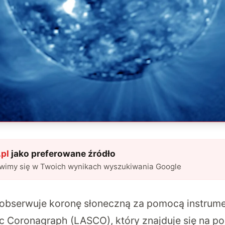
pl
jako preferowane źródło
awimy się w Twoich wynikach wyszukiwania Google
obserwuje koronę słoneczną za pomocą instrume
c Coronagraph (LASCO), który znajduje się na pok