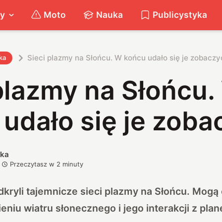
ty
Moto
Nauka
Publicystyka
Sieci plazmy na Słońcu. W końcu udało się je zobaczy
ka
plazmy na Słońcu.
udało się je zoba
ska
Przeczytasz w
2
minuty
kryli tajemnicze sieci plazmy na Słońcu. Mog
niu wiatru słonecznego i jego interakcji z plan