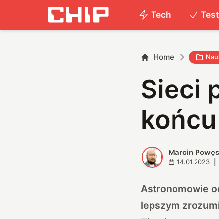
Tech
Tes
Home
Nau
Sieci 
końcu 
Marcin Powę
M
14.01.2023
|
Astronomowie od
lepszym zrozumie