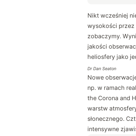
Nikt wcześniej ni
wysokości przez t
zobaczymy. Wynik
jakości obserwac
heliosfery jako j
Dr Dan Seaton
Nowe obserwacje 
np. w ramach rea
the Corona and H
warstw atmosfery
słonecznego. Czt
intensywne zjawi