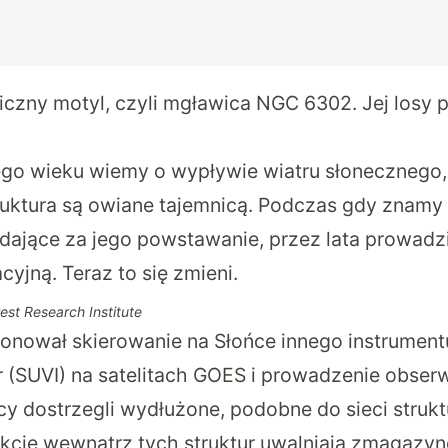
czny motyl, czyli mgławica NGC 6302. Jej losy p
łego wieku wiemy o wypływie wiatru słonecznego, 
ruktura są owiane tajemnicą. Podczas gdy znam
ające za jego powstawanie, przez lata prowadzi
cyjną. Teraz to się zmieni.
st Research Institute
ponował
skierowanie na Słońce innego instrumentu
r (SUVI) na satelitach GOES i prowadzenie obser
y dostrzegli wydłużone, podobne do sieci struk
rakcje wewnątrz tych struktur uwalniają zmagazy