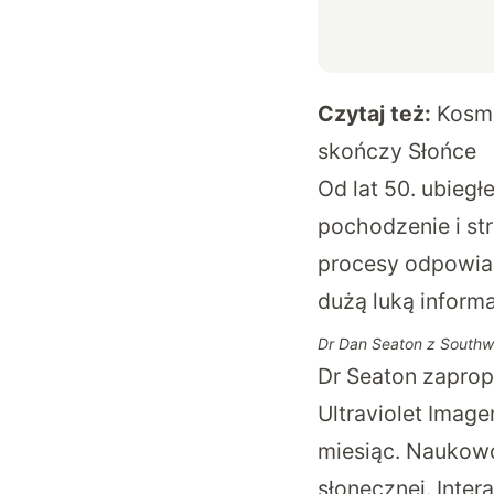
Czytaj też:
Kosmi
skończy Słońce
Od lat 50. ubieg
pochodzenie i st
procesy odpowiad
dużą luką informa
Dr Dan Seaton z Southwe
Dr Seaton zapro
Ultraviolet Image
miesiąc. Naukowc
słonecznej. Inte