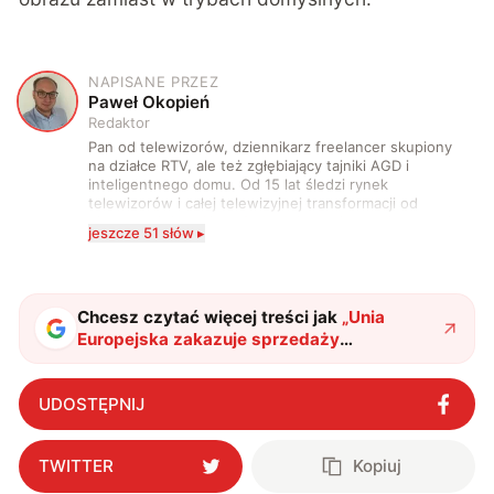
NAPISANE PRZEZ
P
Paweł Okopień
Redaktor
Pan od telewizorów, dziennikarz freelancer skupiony
na działce RTV, ale też zgłębiający tajniki AGD i
inteligentnego domu. Od 15 lat śledzi rynek
telewizorów i całej telewizyjnej transformacji od
pierwszych kanałów HD do dekoderów podłączonych
jeszcze 51 słów ▸
wyłącznie do sieci i treści dostępnych w streamingu.
Spaczony na punkcie jakości obrazu, dźwięku oraz
jabłka. Starający się wprowadzać innowacje w domu,
zagrodzie i zaprzyjaźnionych firmach. Wyznający
zasadę, że nie ma zbyt dużych telewizorów.
Chcesz czytać więcej treści jak
„
Unia
Europejska zakazuje sprzedaży
telewizorów. Producentom zostanie jeden
prosty trick
"
?
UDOSTĘPNIJ
TWITTER
Kopiuj