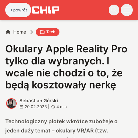
powrót
Home
Tech
Okulary Apple Reality Pro
tylko dla wybranych. I
wcale nie chodzi o to, że
będą kosztowały nerkę
Sebastian Górski
S
20.02.2023
|
4
min
Technologiczny plotek wkrótce zubożeje o
jeden duży temat – okulary VR/AR (tzw.