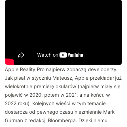
Apple Reality Pro najpierw zobaczą developerzy
Jak pisał w styczniu Mateusz
, Apple przekładał już
wielokrotnie premierę okularów (najpierw miały się
pojawić w 2020, potem w 2021, a na końcu w
2022 roku). Kolejnych wieści w tym temacie
dostarcza od pewnego czasu niezmiennie
Mark
Gurman z redakcji Bloomberga
. Dzięki niemu