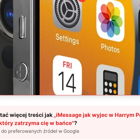
ać więcej treści jak
„
iMessage jak wyjec w Harrym P
który zatrzyma cię w bańce
"
?
l do preferowanych źródeł w Google