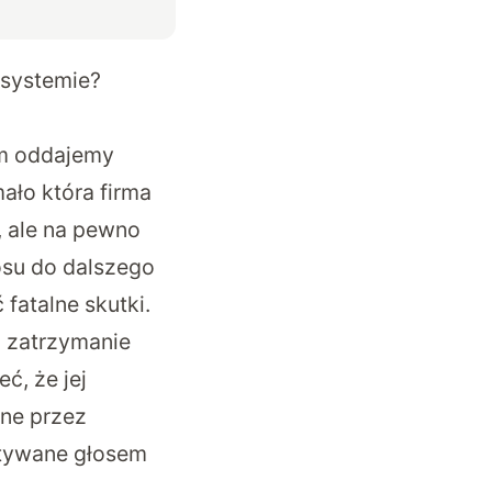
osystemie?
im oddajemy
ało która firma
, ale na pewno
osu do dalszego
fatalne skutki.
a zatrzymanie
ć, że jej
ane przez
ytywane głosem