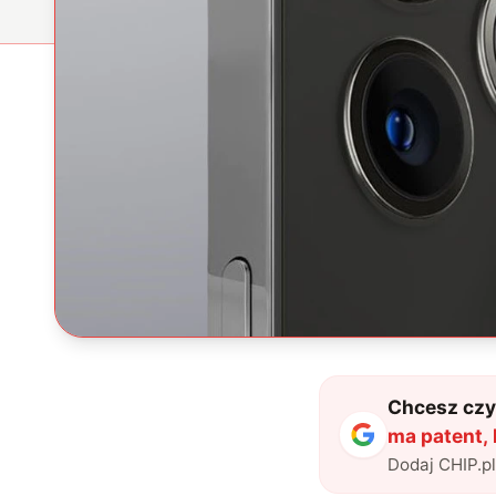
Chcesz czyt
ma patent, 
Dodaj CHIP.p