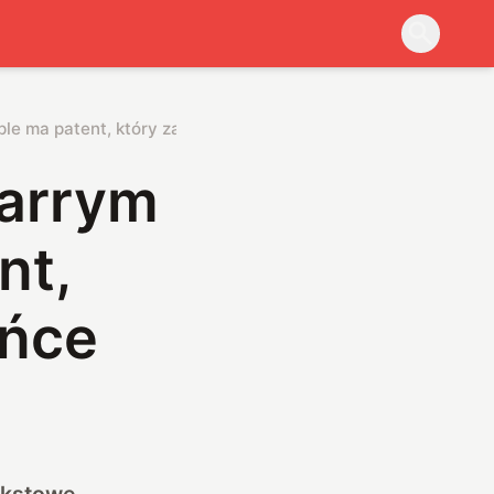
le ma patent, który zatrzyma cię w bańce
Harrym
nt,
ańce
ekstowe