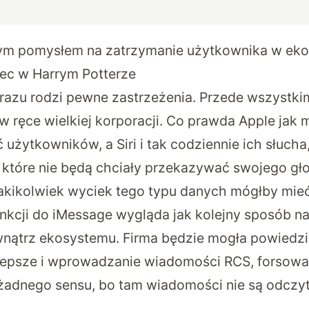
nym pomysłem na zatrzymanie użytkownika w ek
ec w Harrym Potterze
razu rodzi pewne zastrzeżenia. Przede wszystk
w ręce wielkiej korporacji. Co prawda Apple jak m
użytkowników, a Siri i tak codziennie ich słucha
, które nie będą chciały przekazywać swojego gł
akikolwiek wyciek tego typu danych mógłby mieć 
nkcji do iMessage wygląda jak kolejny sposób n
ątrz ekosystemu. Firma będzie mogła powiedzie
 lepsze i wprowadzanie wiadomości RCS, forsow
 żadnego sensu, bo tam wiadomości nie są odcz