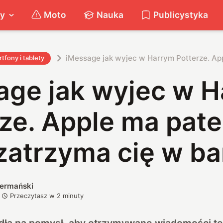
ty
Moto
Nauka
Publicystyka
iMessage jak wyjec w Harrym Potterze. App
tfony i tablety
age jak wyjec w 
ze. Apple ma pate
 zatrzyma cię w b
iermański
Przeczytasz w
2
minuty
dła na pomysł, aby otrzymywane wiadomości t