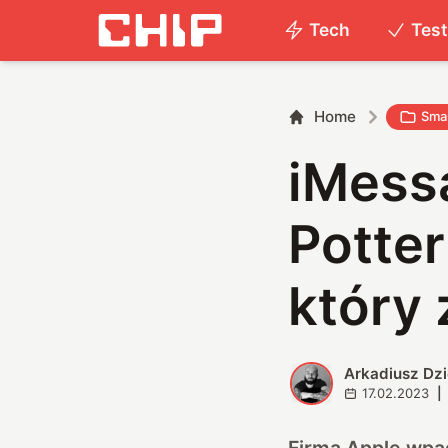
Tech
Tes
Home
Smar
iMess
Potter
który
Arkadiusz Dz
A
17.02.2023
|
Firma Apple wpa