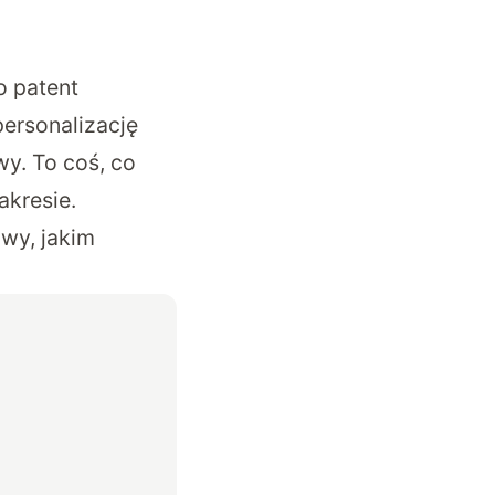
o patent
personalizację
y. To coś, co
akresie.
wy, jakim