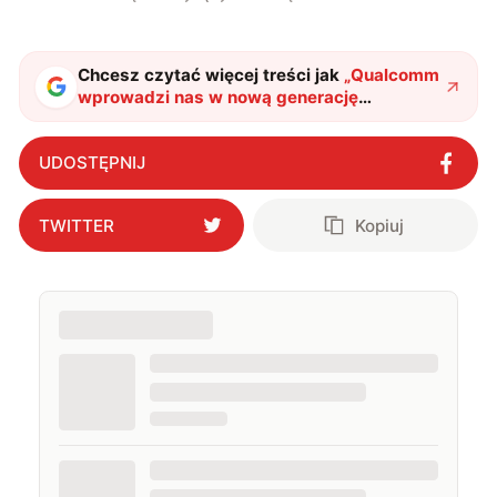
Chcesz czytać więcej treści jak
„
Qualcomm
wprowadzi nas w nową generację
łączności. Wszystko, co musisz wiedzieć o
5G Advanced
"
?
UDOSTĘPNIJ
TWITTER
Kopiuj