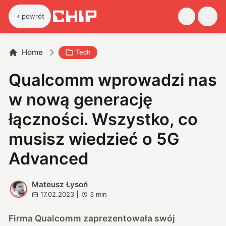
powrót
Home
Tech
Qualcomm wprowadzi nas
w nową generację
łączności. Wszystko, co
musisz wiedzieć o 5G
Advanced
Mateusz Łysoń
M
17.02.2023
|
3
min
Firma Qualcomm zaprezentowała swój