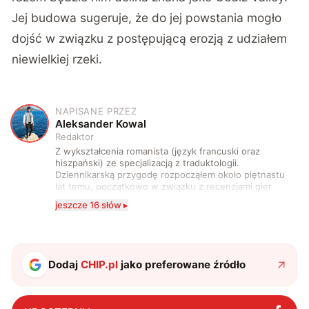
Jej budowa sugeruje, że do jej powstania mogło
dojść w związku z postępującą erozją z udziałem
niewielkiej rzeki.
NAPISANE PRZEZ
A
Aleksander Kowal
Redaktor
Z wykształcenia romanista (język francuski oraz
hiszpański) ze specjalizacją z traduktologii.
Dziennikarską przygodę rozpocząłem około piętnastu
lat temu, początkowo w związku z recenzjami gier
komputerowych i filmów. Obecnie publikuję
jeszcze 16 słów ▸
zdecydowanie częściej na tematy związane z nauką
oraz technologią. W wolnym czasie uwielbiam
podróżować, śledzić kinowe i książkowe nowości, a
także uprawiać oraz oglądać sport.
Dodaj
CHIP.pl
jako preferowane źródło