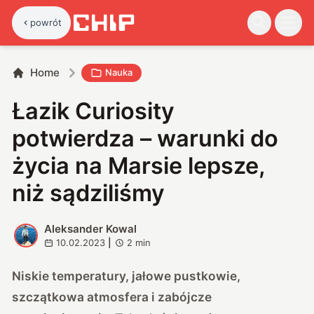
powrót
Home
Nauka
Łazik Curiosity
potwierdza – warunki do
życia na Marsie lepsze,
niż sądziliśmy
Aleksander Kowal
A
10.02.2023
|
2
min
Niskie temperatury, jałowe pustkowie,
szczątkowa atmosfera i zabójcze