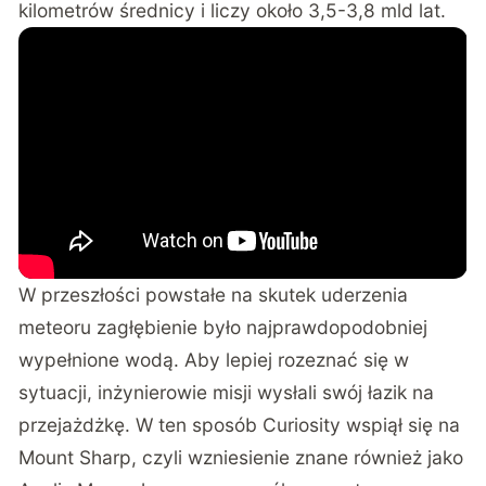
kilometrów średnicy i liczy około 3,5-3,8 mld lat.
W przeszłości powstałe na skutek uderzenia
meteoru zagłębienie było najprawdopodobniej
wypełnione wodą. Aby lepiej rozeznać się w
sytuacji, inżynierowie misji wysłali swój łazik na
przejażdżkę. W ten sposób Curiosity wspiął się na
Mount Sharp, czyli wzniesienie znane również jako