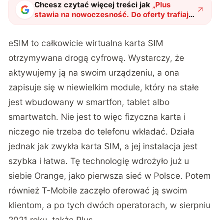
Chcesz czytać więcej treści jak
„
Plus
stawia na nowoczesność. Do oferty trafiają
startery eSIM
"
?
eSIM to całkowicie wirtualna karta SIM
otrzymywana drogą cyfrową. Wystarczy, że
aktywujemy ją na swoim urządzeniu, a ona
zapisuje się w niewielkim module, który na stałe
jest wbudowany w smartfon, tablet albo
smartwatch. Nie jest to więc fizyczna karta i
niczego nie trzeba do telefonu wkładać. Działa
jednak jak zwykła karta SIM, a jej instalacja jest
szybka i łatwa. Tę technologię wdrożyło już u
siebie Orange, jako pierwsza sieć w Polsce. Potem
również T-Mobile zaczęło oferować ją swoim
klientom, a po tych dwóch operatorach, w sierpniu
2021 roku, także Plus.