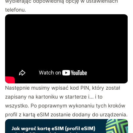
wybierając odpowiednią opcję w ustawieniach
telefonu.
Następnie musimy wpisać kod PIN, który został
zapisany na kartoniku w starterze i… i to
wszystko. Po poprawnym wykonaniu tych kroków
profil z kartą eSIM zostanie dodany do urządzenia.