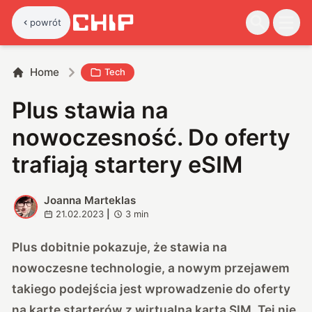
powrót
Home
Tech
Plus stawia na
nowoczesność. Do oferty
trafiają startery eSIM
Joanna Marteklas
J
21.02.2023
|
3
min
Plus dobitnie pokazuje, że stawia na
nowoczesne technologie, a nowym przejawem
takiego podejścia jest wprowadzenie do oferty
na kartę starterów z wirtualną kartą SIM. Tej nie