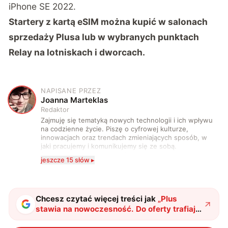
iPhone SE 2022.
Startery z kartą eSIM można kupić w salonach
sprzedaży Plusa lub w wybranych punktach
Relay na lotniskach i dworcach.
NAPISANE PRZEZ
J
Joanna Marteklas
Redaktor
Zajmuję się tematyką nowych technologii i ich wpływu
na codzienne życie. Piszę o cyfrowej kulturze,
innowacjach oraz trendach zmieniających sposób, w
jaki pracujemy i komunikujemy się ze sobą.
Szczególnie interesuje mnie relacja między rozwojem
jeszcze 15 słów ▸
technologii a współczesną popkulturą. W wolnych
chwilach zakopuję się w książkach i komiksach —
najczęściej w fantastyce i wuxia.
Chcesz czytać więcej treści jak
„
Plus
stawia na nowoczesność. Do oferty trafiają
startery eSIM
"
?