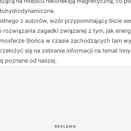
zącą na miejscu rekoneksją magnetyczną, co po
tohydrodynamiczne.
 jednego z autorów, wzór przypominający bicie se
 rozwiązania zagadki związanej z tym, jak energi
tmosferze Słońca w czasie zachodzących tam w
rzełożyć się na zebranie informacji na temat inn
ej poznane od naszej.