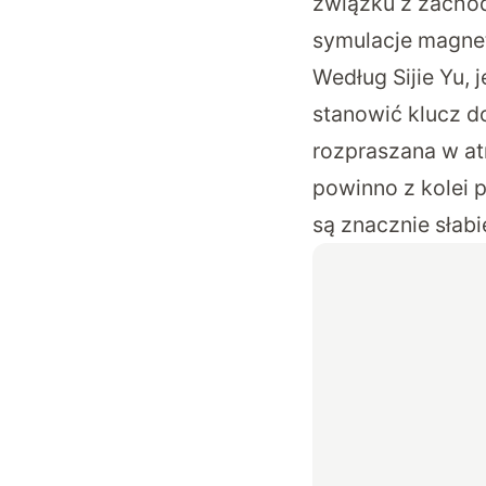
związku z zachod
symulacje magne
Według Sijie Yu,
stanowić klucz do
rozpraszana w a
powinno z kolei p
są znacznie słabi