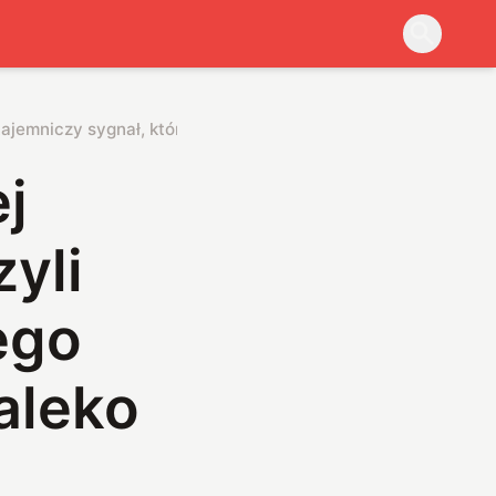
ajemniczy sygnał, którego źródło znajduje się niedaleko Ziem
j
yli
ego
aleko