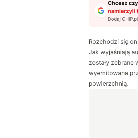
Chcesz czyt
namierzyli 
Dodaj CHIP.p
Rozchodzi się on
Jak wyjaśniają a
zostały zebrane 
wyemitowana prze
powierzchnią.