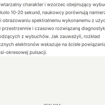
wtarzalny charakter i wzorzec obejmujący wyb
około 10-20 sekund, naukowcy porównują namier
ięki obrazowaniu spektralnemu wykonanemu z uż
 przestrzennie i czasowo rozwiązaną diagnosty
odzących z wybuchów. Jak zauważyli, rozkład
znych elektronów wskazuje na ścisłe powiązan
si-okresowej pulsacji.