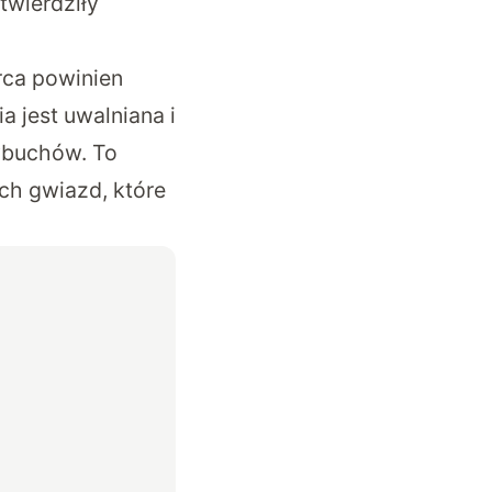
twierdziły
rca powinien
a jest uwalniana i
ybuchów. To
ych gwiazd, które