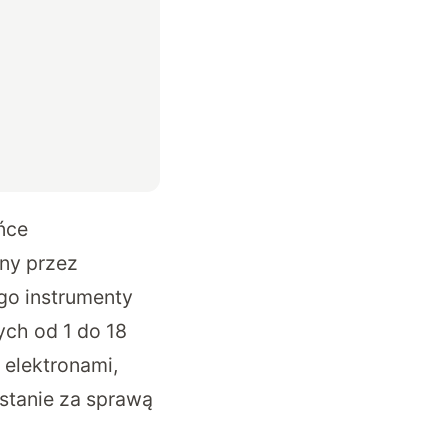
ńce
ony przez
ego instrumenty
ych od 1 do 18
 elektronami,
stanie za sprawą