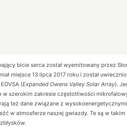
ający bicie serca został wyemitowany przez Sło
miał miejsce 13 lipca 2017 roku i został uwieczni
 EOVSA (
Expanded Owens Valley Solar Array
). J
e w szerokim zakresie częstotliwości mikrofalow
rają też dane związane z wysokoenergetycznymi
eźć w atmosferze naszej gwiazdy. Te są w takim 
ozbłysków.