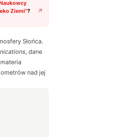
. Naukowcy
leko Ziemi
"
?
mosfery Słońca.
ications
, dane
 materia
ometrów nad jej