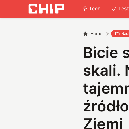
Tech
Tes
Home
Nau
Bicie 
skali.
tajemn
źródło
Ziemi