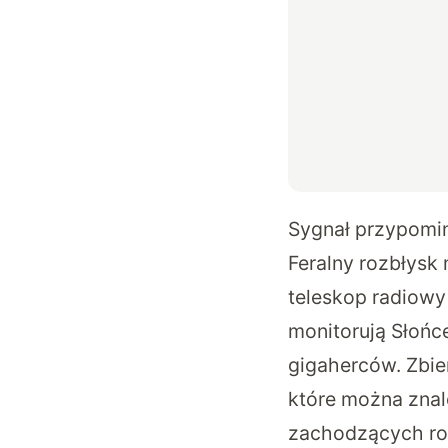
Sygnał przypomin
Feralny rozbłysk 
teleskop radiowy
monitorują Słońc
gigaherców. Zbie
które można znal
zachodzących r