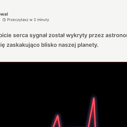
owal
Przeczytasz w
2
minuty
icie serca sygnał został wykryty przez astro
ię zaskakująco blisko naszej planety.