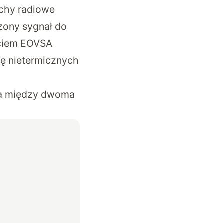
uchy radiowe
zony sygnał do
yciem EOVSA
kę nietermicznych
ia między dwoma