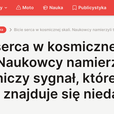
ty
Moto
Nauka
Publicystyka
Bicie serca w kosmicznej skali. Naukowcy namierzyli t
ka
serca w kosmiczne
 Naukowcy namierz
iczy sygnał, któr
 znajduje się nied