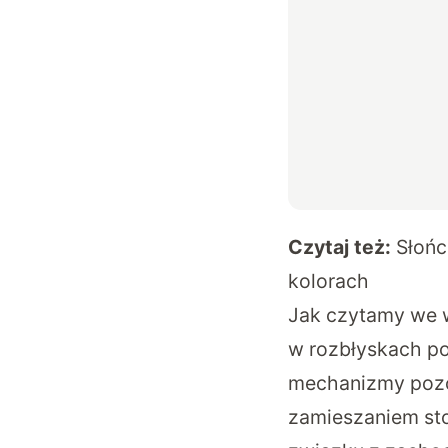
Czytaj też:
Słońc
kolorach
Jak czytamy we w
w rozbłyskach po
mechanizmy pozo
zamieszaniem sto