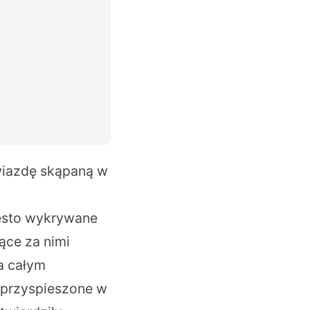
wiazdę skąpaną w
zęsto wykrywane
ące za nimi
a całym
 przyspieszone w