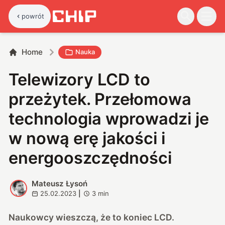
powrót
Home
Nauka
Telewizory LCD to
przeżytek. Przełomowa
technologia wprowadzi je
w nową erę jakości i
energooszczędności
Mateusz Łysoń
M
25.02.2023
|
3
min
Naukowcy wieszczą, że to koniec LCD.