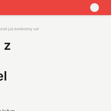
rali już konkretny cel
 z
el
 już w