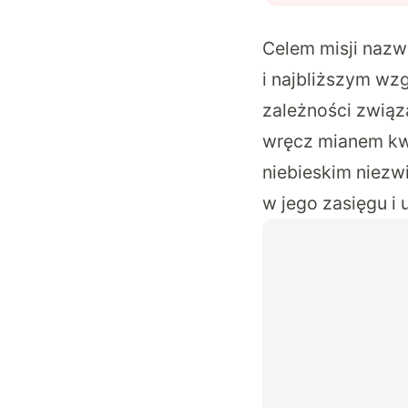
Celem misji naz
i najbliższym wz
zależności związa
wręcz mianem kwa
niebieskim niezw
w jego zasięgu i 