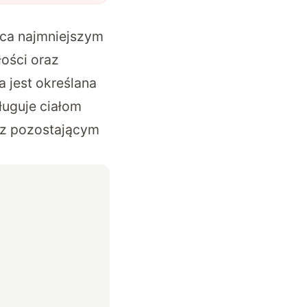
ąca najmniejszym
łości oraz
a jest określana
ługuje ciałom
cz pozostającym