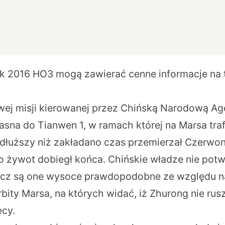
jak 2016 HO3 mogą zawierać cenne informacje na
ej misji kierowanej przez Chińską Narodową Ag
asna do Tianwen 1, w ramach której na Marsa trafi
 dłuższy niż zakładano czas przemierzał Czerwon
go żywot dobiegł końca. Chińskie władze nie potw
 lecz są one wysoce prawdopodobne ze względu 
rbity Marsa, na których widać, iż Zhurong nie rusz
ęcy.