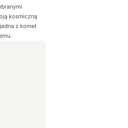
zebranymi
woją kosmiczną
 jedna z komet
temu.