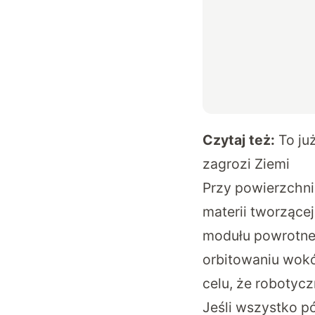
Czytaj też:
To ju
zagrozi Ziemi
Przy powierzchni
materii tworzącej
modułu powrotneg
orbitowaniu wokó
celu, że robotyc
Jeśli wszystko p