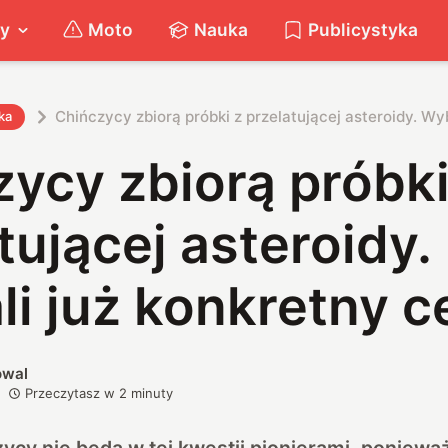
ty
Moto
Nauka
Publicystyka
Chińczycy zbiorą próbki z przelatującej asteroidy. Wyb
ka
ycy zbiorą próbki
tującej asteroidy.
i już konkretny c
owal
Przeczytasz w
2
minuty
cy nie będą w tej kwestii pionierami, ponieważ