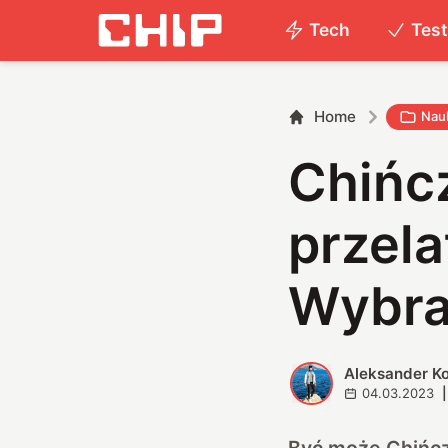
Tech
Tes
Home
Nau
Chińcz
przela
Wybral
Aleksander K
A
04.03.2023
|
Być może Chińczy