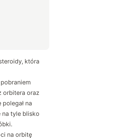
steroidy, która
ę pobraniem
z orbitera oraz
 polegał na
na tyle blisko
óbki.
i na orbitę