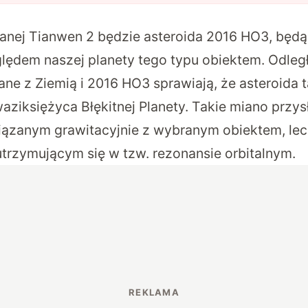
wanej Tianwen 2
będzie asteroida 2016 HO3
, będ
ględem naszej planety tego typu obiektem. Odleg
ne z Ziemią i 2016 HO3 sprawiają, że asteroida t
ziksiężyca Błękitnej Planety. Takie miano przys
iązanym grawitacyjnie z wybranym obiektem, le
utrzymującym się w tzw. rezonansie orbitalnym.