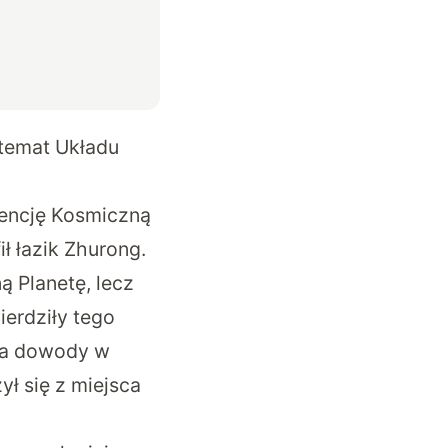
 temat Układu
encję Kosmiczną
ł łazik Zhurong.
ą Planetę, lecz
ierdziły tego
na dowody w
ył się z miejsca