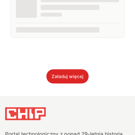
Załaduj więcej
Portal technologiczny z ponad
29
-letnią historią,