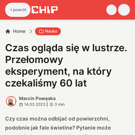
powrót
Home
Nauka
Czas ogląda się w lustrze.
Przełomowy
eksperyment, na który
czekaliśmy 60 lat
Marcin Powęska
M
14.03.2023
|
3
min
Czy czas można odbijać od powierzchni,
podobnie jak fale świetlne? Pytanie może