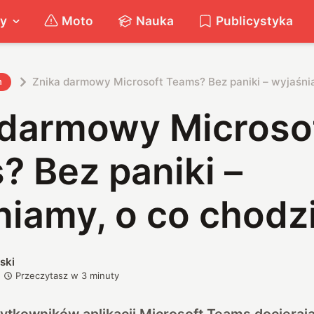
ty
Moto
Nauka
Publicystyka
Znika darmowy Microsoft Teams? Bez paniki – wyjaśni
h
 darmowy Microso
 Bez paniki –
niamy, o co chodz
ski
Przeczytasz w
3
minuty
ytkowników aplikacji Microsoft Teams docieraj