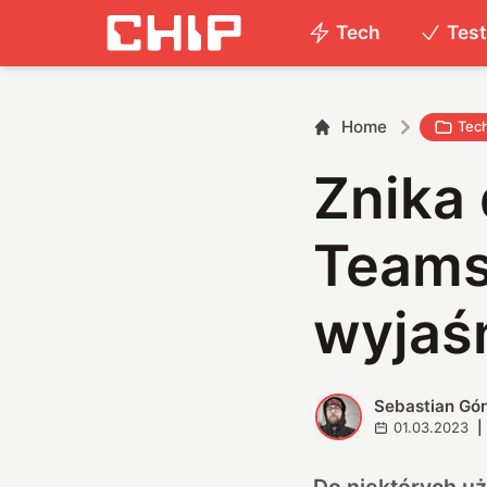
Tech
Tes
Home
Tec
Znika
Teams?
wyjaś
Sebastian Gór
S
01.03.2023
|
Do niektórych uż