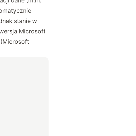
cji dane (m.in.
utomatycznie
dnak stanie w
 wersja Microsoft
 (Microsoft