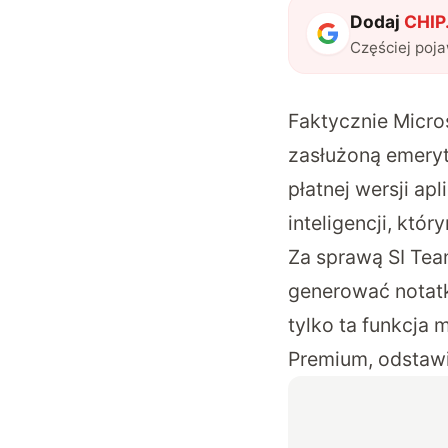
Dodaj
CHIP.
Częściej poj
Faktycznie Micro
zasłużoną emeryt
płatnej wersji ap
inteligencji, któ
Za sprawą SI Tea
generować notatk
tylko ta funkcja
Premium, odstawi