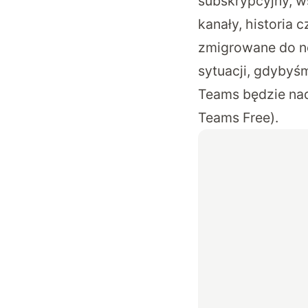
subskrypcyjny, w
kanały, historia 
zmigrowane do no
sytuacji, gdybyśm
Teams będzie nad
Teams Free).