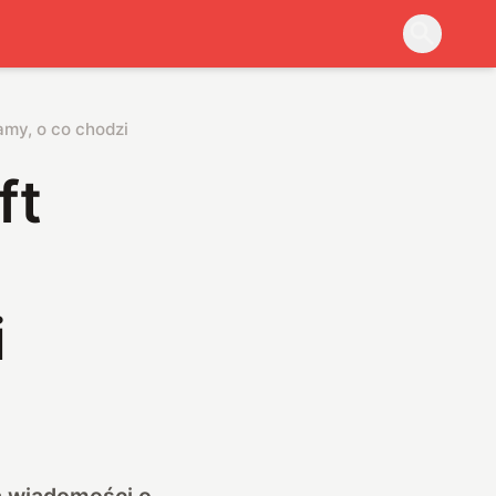
amy, o co chodzi
ft
i
ą wiadomości o