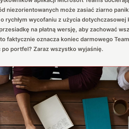
ród niezorientowanych może zasiać ziarno panik
 o rychłym wycofaniu z użycia dotychczasowej 
ca przesiadkę na płatną wersję, aby zachować ws
 to faktycznie oznacza koniec darmowego Teams
ąć po portfel? Zaraz wszystko wyjaśnię.