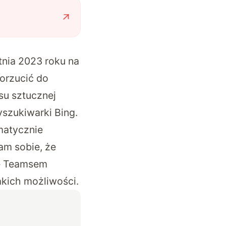
tnia 2023 roku na
dorzucić do
su sztucznej
wyszukiwarki Bing
.
matycznie
am sobie, że
ię Teamsem
akich możliwości.