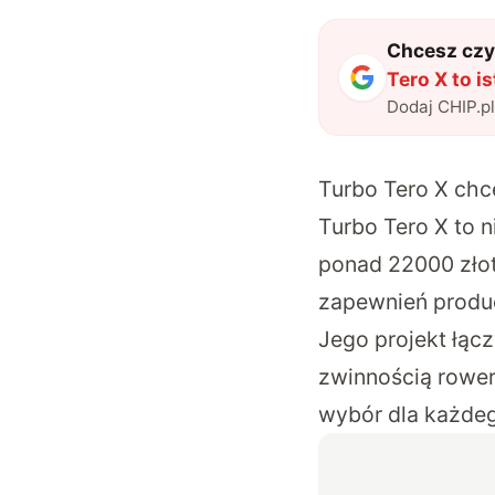
Chcesz czyt
Tero X to 
Dodaj CHIP.p
Turbo Tero X chc
Turbo Tero X to n
ponad 22000 złot
zapewnień produc
Jego projekt łąc
zwinnością rower
wybór dla każdeg