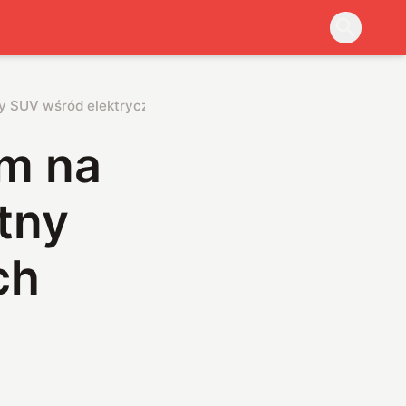
stny SUV wśród elektrycznych rowerów
em na
stny
ch