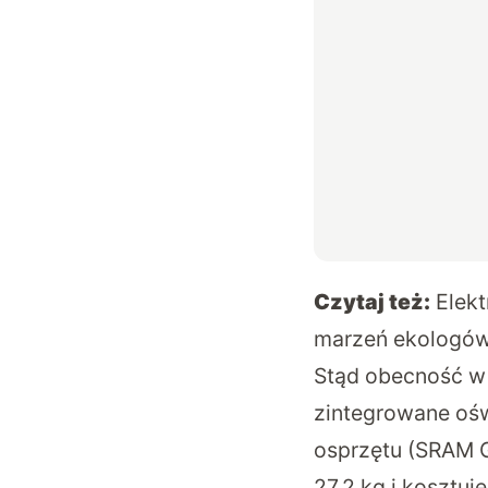
Czytaj też:
Elekt
marzeń ekologó
Stąd obecność w 
zintegrowane ośw
osprzętu (SRAM G
27,2 kg i kosztuj