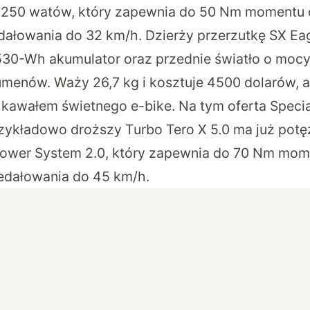
u 250 watów, który zapewnia do 50 Nm momentu 
łowania do 32 km/h. Dzierży przerzutkę SX Eag
 530-Wh akumulator oraz przednie światło o moc
lumenów. Waży 26,7 kg i kosztuje 4500 dolarów, a
ak kawałem świetnego e-bike. Na tym oferta Specia
zykładowo droższy Turbo Tero X 5.0 ma już potęż
 Power System 2.0, który zapewnia do 70 Nm mo
edałowania do 45 km/h.