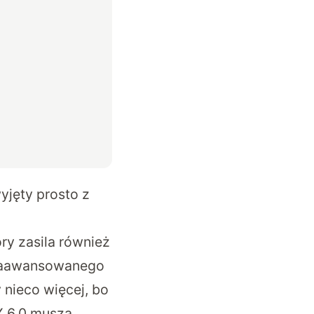
yjęty prosto z
ry zasila również
j zaawansowanego
 nieco więcej, bo
 X 6.0 muszą