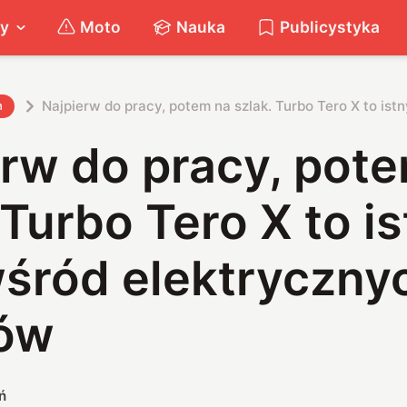
ty
Moto
Nauka
Publicystyka
Najpierw do pracy, potem na szlak. Turbo Tero X to i
h
rw do pracy, pot
 Turbo Tero X to i
śród elektryczny
ów
ń