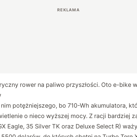
ryczny rower na paliwo przyszłości. Oto e-bike w
w
nim potężniejszego, bo 710-Wh akumulatora, któ
ietlenie o nieco wyższej mocy. Z racji bardzie
X Eagle, 35 Silver TK oraz Deluxe Select R) waży
e 5500 dolarów, do których chętni na Turbo Tero