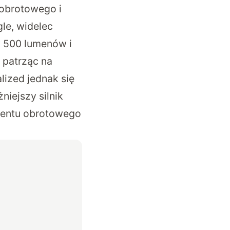
obrotowego i
le, widelec
y 500 lumenów i
 patrząc na
lized jednak się
niejszy silnik
mentu obrotowego