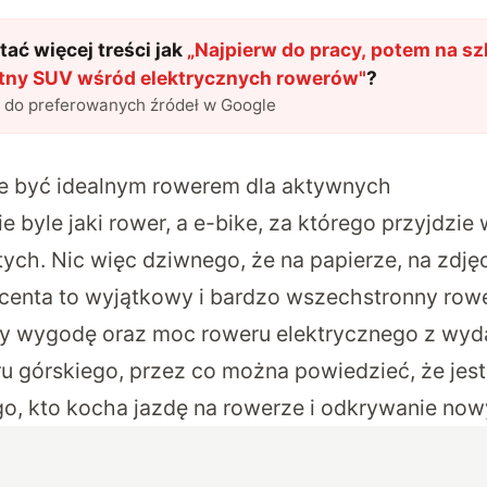
ać więcej treści jak
„
Najpierw do pracy, potem na sz
istny SUV wśród elektrycznych rowerów
"
?
l do preferowanych źródeł w Google
e być idealnym rowerem dla aktywnych
ie byle jaki rower, a e-bike, za którego przyjdzi
ych. Nic więc dziwnego, że na papierze, na zdjęc
enta to wyjątkowy i bardzo wszechstronny rowe
zy wygodę oraz moc roweru elektrycznego z wyda
u górskiego, przez co można powiedzieć, że jest
o, kto kocha jazdę na rowerze i odkrywanie now