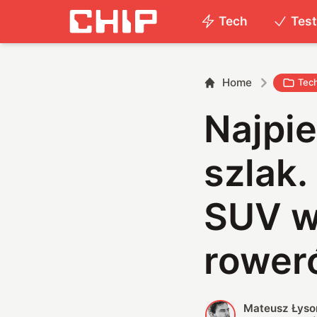
Tech
Tes
Home
Tec
Najpie
szlak.
SUV w
rower
Mateusz Łyso
M