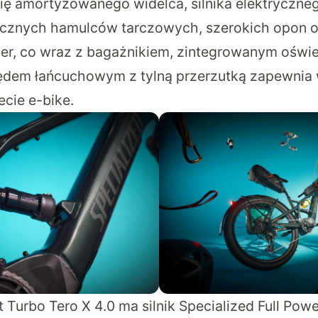
ię amortyzowanego widelca, silnika elektryczne
icznych hamulców tarczowych, szerokich opon 
per, co wraz z bagażnikiem, zintegrowanym oświe
ędem łańcuchowym z tylną przerzutką zapewnia 
ecie e-bike.
 Turbo Tero X 4.0 ma silnik Specialized Full Pow