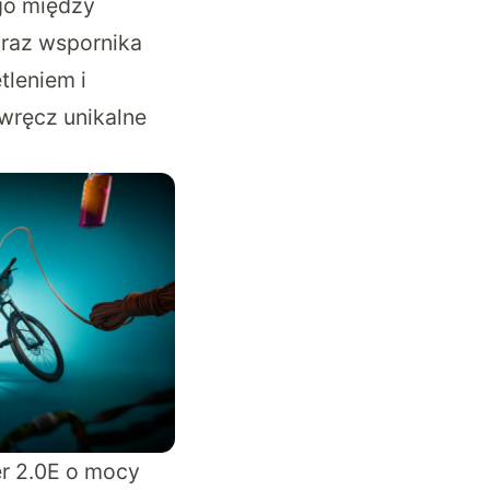
go między
oraz wspornika
tleniem i
wręcz unikalne
er 2.0E o mocy