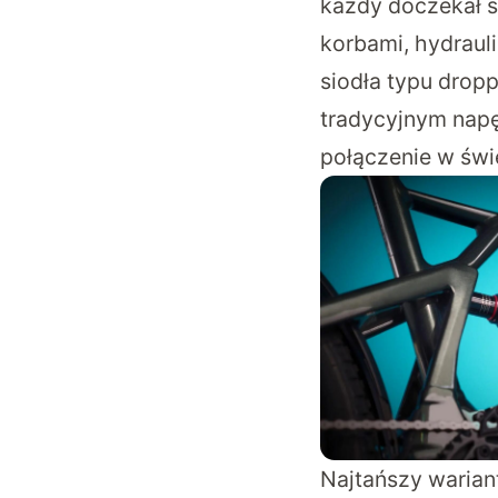
każdy doczekał s
korbami, hydraul
siodła typu drop
tradycyjnym nap
połączenie w świ
Najtańszy wariant