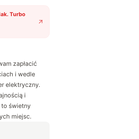
lak. Turbo
e wam zapłacić
iach i wedle
r elektryczny.
jnością i
 to świetny
ych miejsc.