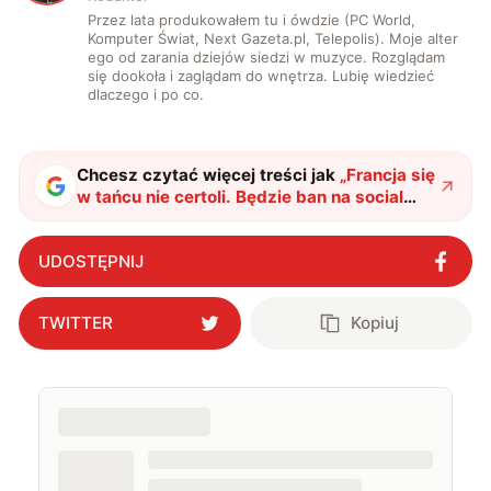
Przez lata produkowałem tu i ówdzie (PC World,
Komputer Świat, Next Gazeta.pl, Telepolis). Moje alter
ego od zarania dziejów siedzi w muzyce. Rozglądam
się dookoła i zaglądam do wnętrza. Lubię wiedzieć
dlaczego i po co.
Chcesz czytać więcej treści jak
„
Francja się
w tańcu nie certoli. Będzie ban na social
media dla małoletnich i młot na
influencerów
"
?
UDOSTĘPNIJ
TWITTER
Kopiuj