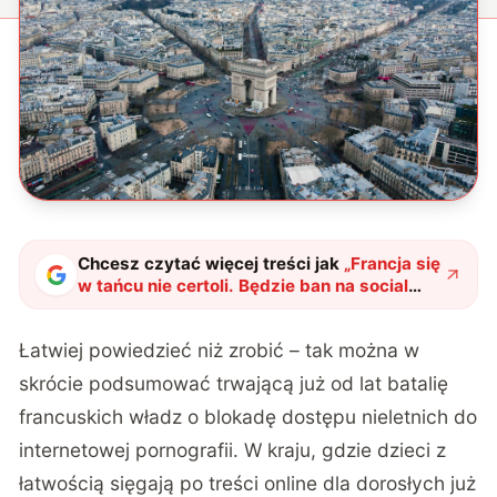
Chcesz czytać więcej treści jak
„
Francja się
w tańcu nie certoli. Będzie ban na social
media dla małoletnich i młot na
influencerów
"
?
Łatwiej powiedzieć niż zrobić – tak można w
skrócie podsumować trwającą już od lat batalię
francuskich władz o blokadę dostępu nieletnich do
internetowej pornografii. W kraju, gdzie dzieci z
łatwością sięgają po treści online dla dorosłych już