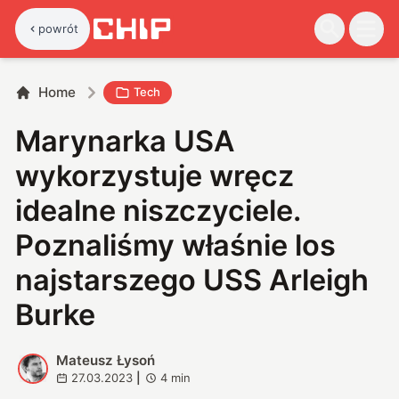
powrót
Home
Tech
Marynarka USA
wykorzystuje wręcz
idealne niszczyciele.
Poznaliśmy właśnie los
najstarszego USS Arleigh
Burke
Mateusz Łysoń
M
27.03.2023
|
4
min