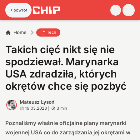
powrót
Home
Tech
Takich cięć nikt się nie
spodziewał. Marynarka
USA zdradziła, których
okrętów chce się pozbyć
Mateusz Łysoń
M
19.03.2023
|
3
min
Poznaliśmy właśnie oficjalne plany marynarki
wojennej USA co do zarządzania jej okrętami w