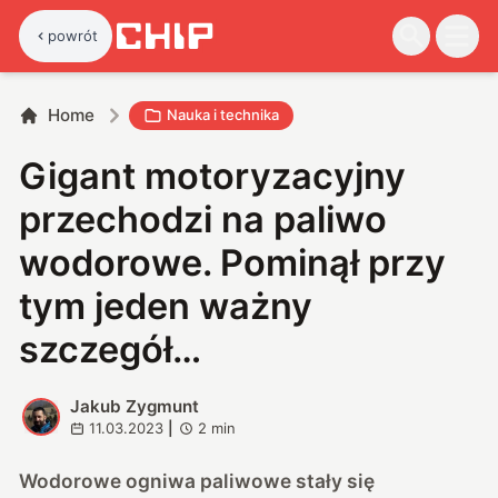
powrót
Home
Nauka i technika
Gigant motoryzacyjny
przechodzi na paliwo
wodorowe. Pominął przy
tym jeden ważny
szczegół…
Jakub Zygmunt
J
11.03.2023
|
2
min
Wodorowe ogniwa paliwowe stały się