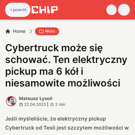
powrót
Home
Moto
Cybertruck może się
schować. Ten elektryczny
pickup ma 6 kół i
niesamowite możliwości
Mateusz Łysoń
M
22.04.2023
|
2
min
Jeśli myśleliście, że elektryczny pickup
Cybertruck od Tesli jest szczytem możliwości w