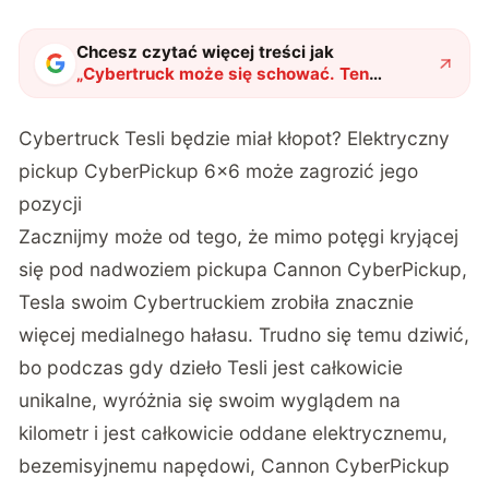
Chcesz czytać więcej treści jak
„
Cybertruck może się schować. Ten
elektryczny pickup ma 6 kół i niesamowite
możliwości
"
?
Cybertruck Tesli będzie miał kłopot? Elektryczny
pickup CyberPickup 6×6 może zagrozić jego
pozycji
Zacznijmy może od tego, że mimo potęgi kryjącej
się pod nadwoziem pickupa Cannon CyberPickup,
Tesla swoim Cybertruckiem zrobiła znacznie
więcej medialnego hałasu. Trudno się temu dziwić,
bo podczas gdy dzieło Tesli jest całkowicie
unikalne, wyróżnia się swoim wyglądem na
kilometr i jest całkowicie oddane elektrycznemu,
bezemisyjnemu napędowi, Cannon CyberPickup