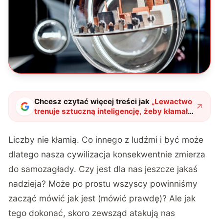
Chcesz czytać więcej treści jak
„
Lewactwo
trenuje sztuczną inteligencję, żeby kłamała,
więc Elon Musk zrobi własny TruthGPT
"
?
Liczby nie kłamią. Co innego z ludźmi i być może
dlatego nasza cywilizacja konsekwentnie zmierza
do samozagłady. Czy jest dla nas jeszcze jakaś
nadzieja? Może po prostu wszyscy powinniśmy
zacząć mówić jak jest (mówić prawdę)? Ale jak
tego dokonać, skoro zewsząd atakują nas