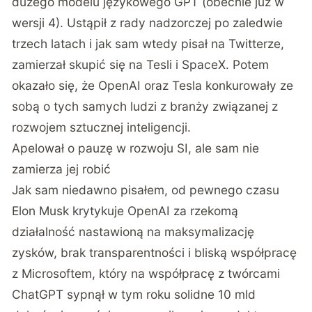
dużego modelu językowego GPT (obecnie już w
wersji 4). Ustąpił z rady nadzorczej po zaledwie
trzech latach i jak sam wtedy pisał na Twitterze,
zamierzał skupić się na Tesli i SpaceX. Potem
okazało się, że OpenAI oraz Tesla konkurowały ze
sobą o tych samych ludzi z branży związanej z
rozwojem sztucznej inteligencji.
Apelował o pauzę w rozwoju SI, ale sam nie
zamierza jej robić
Jak sam niedawno pisałem, od pewnego czasu
Elon Musk krytykuje OpenAI za rzekomą
działalność nastawioną na maksymalizację
zysków, brak transparentności i bliską współpracę
z Microsoftem, który na współpracę z twórcami
ChatGPT sypnął w tym roku solidne 10 mld