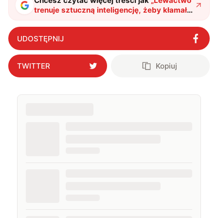
Chcesz czytać więcej treści jak
„
Lewactwo
trenuje sztuczną inteligencję, żeby kłamała,
więc Elon Musk zrobi własny TruthGPT
"
?
UDOSTĘPNIJ
TWITTER
Kopiuj