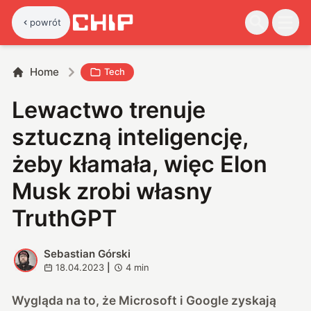
powrót
Home
Tech
Lewactwo trenuje
sztuczną inteligencję,
żeby kłamała, więc Elon
Musk zrobi własny
TruthGPT
Sebastian Górski
S
18.04.2023
|
4
min
Wygląda na to, że Microsoft i Google zyskają