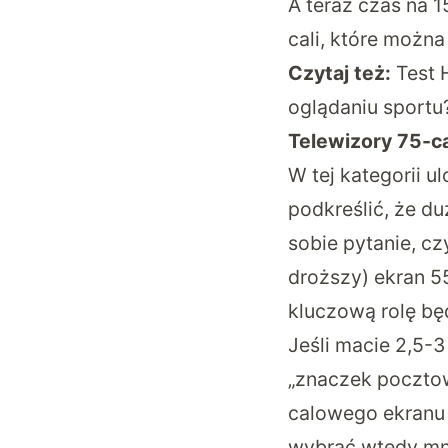
A teraz czas na 1
cali, które można
Czytaj też:
Test 
oglądaniu sportu
Telewizory 75-cal
W tej kategorii 
podkreślić, że d
sobie pytanie, cz
droższy) ekran 5
kluczową rolę będ
Jeśli macie 2,5-3
„znaczek pocztow
calowego ekranu 
wybrać wtedy mni