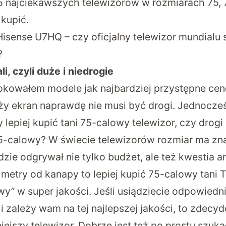
5 najciekawszych telewizorów w rozmiarach 75, 7
 kupić.
Hisense U7HQ – czy oficjalny telewizor mundialu
?
i, czyli duże i niedrogie
ulokowałem modele jak najbardziej przystępne ce
uży ekran naprawdę nie musi być drogi. Jednocze
y lepiej kupić tani 75-calowy telewizor, czy drogi
5-calowy? W świecie telewizorów rozmiar ma znac
zie odgrywał nie tylko budżet, ale też kwestia ar
 metry od kanapy to lepiej kupić 75-calowy tani 
y” w super jakości. Jeśli usiądziecie odpowiedni
i zależy wam na tej najlepszej jakości, to zdecy
ejszy telewizor. Dobrze jest też po prostu szuk