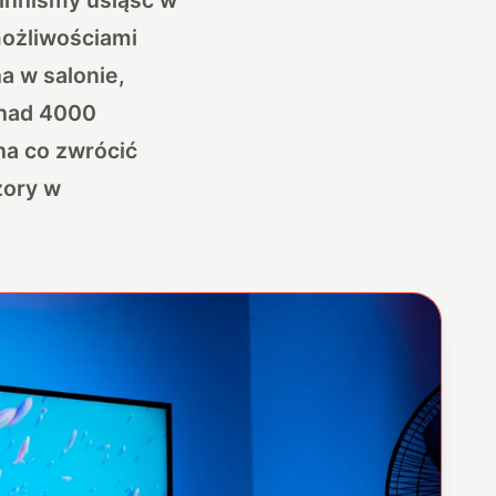
możliwościami
a w salonie,
onad 4000
na co zwrócić
zory w