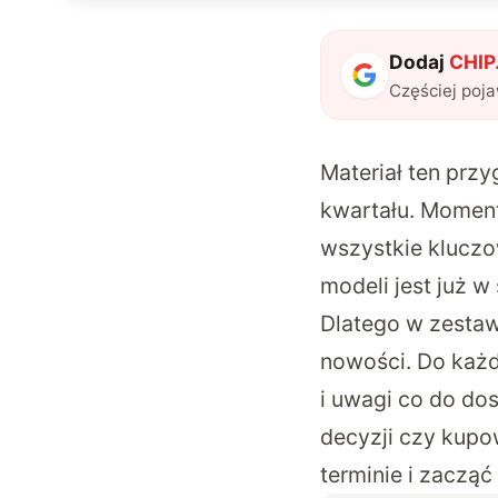
Dodaj
CHIP.
Częściej poj
Materiał ten prz
kwartału. Moment
wszystkie kluczo
modeli jest już w
Dlatego w zestawi
nowości. Do każd
i uwagi co do do
decyzji czy kupo
terminie i zaczą