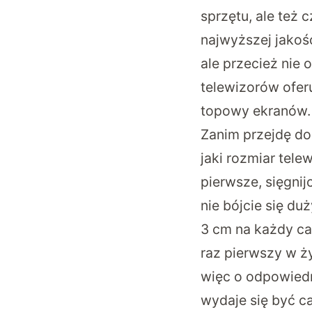
sprzętu, ale też
najwyższej jakoś
ale przecież nie 
telewizorów ofer
topowy ekranów.
Zanim przejdę do
jaki rozmiar tel
pierwsze, sięgnij
nie bójcie się du
3 cm na każdy cal
raz pierwszy w ż
więc o odpowiedn
wydaje się być c