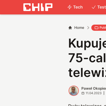
Tech
Tes
Home
Publ
Kupuje
75-ca
telew
Paweł Okopie
P
11.04.2023
|
Duży telewizor, c