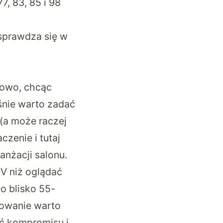
7, 83, 85 i 98
 sprawdza się w
nowo, chcąc
śnie warto zadać
 (a może raczej
zenie i tutaj
anżacji salonu.
TV niż oglądać
o blisko 55-
dowanie warto
ać kompromisu i