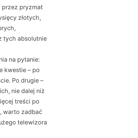
e przez pryzmat
sięcy złotych,
brych,
 tych absolutnie
ia na pytanie:
e kwestie – po
cie. Po drugie –
ch, nie dalej niż
ęcej treści po
, warto zadbać
użego telewizora