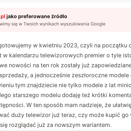
pl
jako preferowane źródło
awimy się w Twoich wynikach wyszukiwania Google
ygotowujemy w kwietniu 2023, czyli na początku 
 w kalendarzu telewizorowych premier o tyle isto
we nowości na ten rok zostały już zapowiedzian
 sprzedaży, a jednocześnie zeszłoroczne modele d
eniu tym znajdziecie nie tylko modele z lat minio
ego starszego modelu dodaję też krótki koment
stępności. W ten sposób mam nadzieje, że ułatw
wać duży telewizor już teraz, czy może kupić go
ć się rozglądać już za nowszym wariantem.