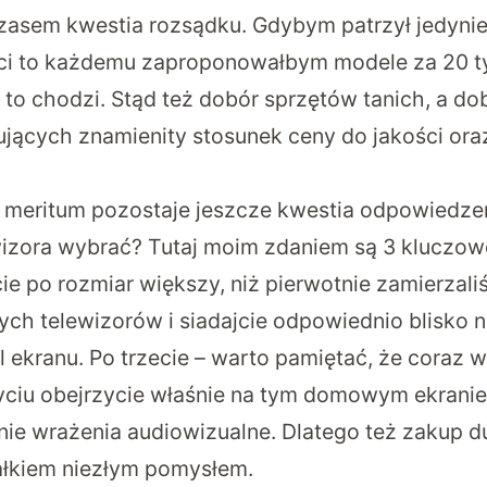
 czasem kwestia rozsądku. Gdybym patrzył jedyni
ci to każdemu zaproponowałbym modele za 20 ty
o to chodzi. Stąd też dobór sprzętów tanich, a do
ujących znamienity stosunek ceny do jakości oraz
 meritum pozostaje jeszcze kwestia odpowiedzen
ewizora wybrać? Tutaj moim zdaniem są 3 kluczow
cie po rozmiar większy, niż pierwotnie zamierzaliś
żych telewizorów i siadajcie odpowiednio blisko ni
 ekranu. Po trzecie – warto pamiętać, że coraz wi
yciu obejrzycie właśnie na tym domowym ekranie
ie wrażenia audiowizualne. Dlatego też zakup d
ałkiem niezłym pomysłem.