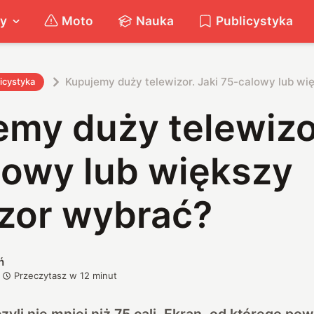
ty
Moto
Nauka
Publicystyka
Kupujemy duży telewizor. Jaki 75-calowy lub wi
icystyka
my duży telewizor
lowy lub większy
izor wybrać?
ń
Przeczytasz w
12
minut
zyli nie mniej niż 75 cali. Ekran, od którego p