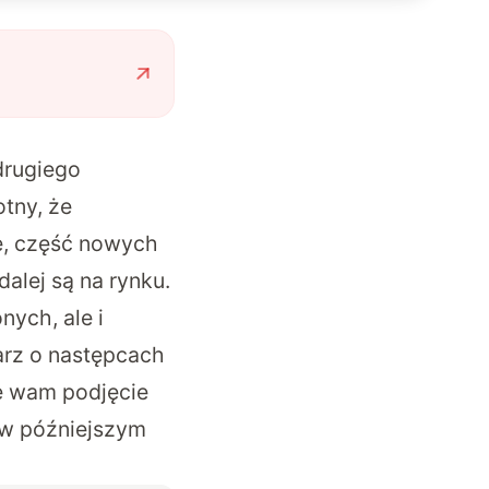
drugiego
tny, że
e, część nowych
alej są na rynku.
nych, ale i
arz o następcach
ię wam podjęcie
 w późniejszym