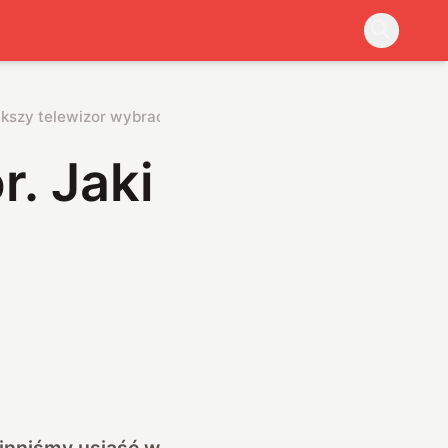
ększy telewizor wybrać?
. Jaki
owinniśmy usiąść w