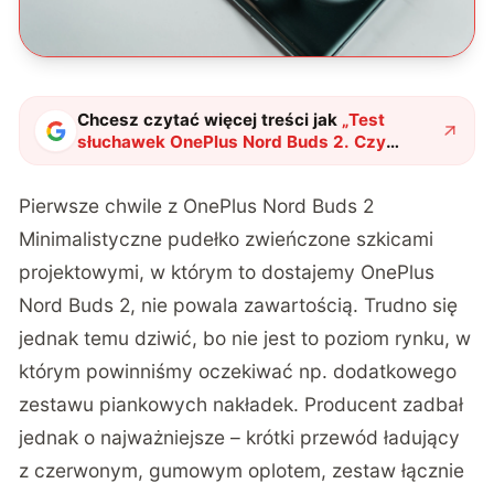
Chcesz czytać więcej treści jak
„
Test
słuchawek OnePlus Nord Buds 2. Czy
unikalny wygląd idzie w parze z
możliwościami?
"
?
Pierwsze chwile z OnePlus Nord Buds 2
Minimalistyczne pudełko zwieńczone szkicami
projektowymi, w którym to dostajemy OnePlus
Nord Buds 2, nie powala zawartością. Trudno się
jednak temu dziwić, bo nie jest to poziom rynku, w
którym powinniśmy oczekiwać np. dodatkowego
zestawu piankowych nakładek. Producent zadbał
jednak o najważniejsze – krótki przewód ładujący
z czerwonym, gumowym oplotem, zestaw łącznie