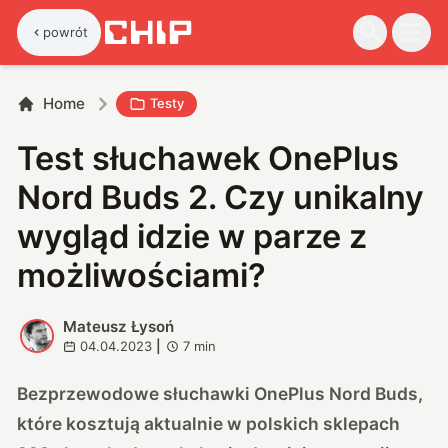
powrót
Home
Testy
Test słuchawek OnePlus
Nord Buds 2. Czy unikalny
wygląd idzie w parze z
możliwościami?
Mateusz Łysoń
M
04.04.2023
|
7
min
Bezprzewodowe słuchawki OnePlus Nord Buds,
które kosztują aktualnie w polskich sklepach