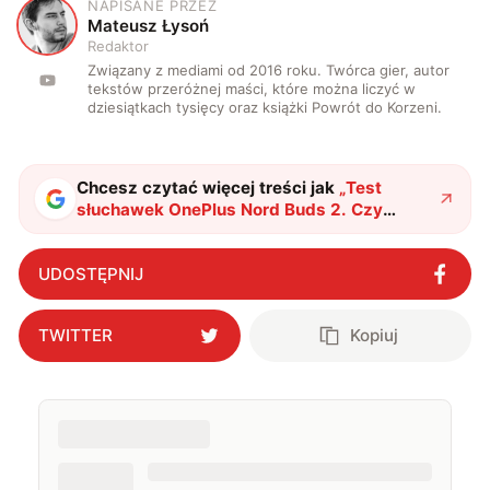
NAPISANE PRZEZ
M
Mateusz Łysoń
Redaktor
Związany z mediami od 2016 roku. Twórca gier, autor
tekstów przeróżnej maści, które można liczyć w
dziesiątkach tysięcy oraz książki Powrót do Korzeni.
Chcesz czytać więcej treści jak
„
Test
słuchawek OnePlus Nord Buds 2. Czy
unikalny wygląd idzie w parze z
możliwościami?
"
?
UDOSTĘPNIJ
TWITTER
Kopiuj