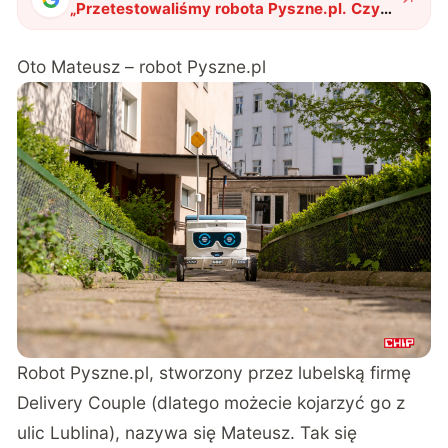
„
Przetestowaliśmy robota Pyszne.pl. Czy
Polska jest gotowa na takie rozwiązania?
"
?
Oto Mateusz – robot Pyszne.pl
Robot Pyszne.pl, stworzony przez lubelską firmę
Delivery Couple (dlatego możecie kojarzyć go z
ulic Lublina), nazywa się Mateusz. Tak się