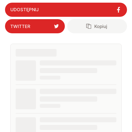
pojawiały się na łamach serwisów GamingSociety, Gry-
Online i PCWorld.pl, a od 2020 roku jestem związany z
UDOSTĘPNIJ
WhatNext.pl, gdzie jestem zastępcą redaktora
naczelnego. Życie prywatne łączę z zawodowym,
interesując się nowymi technologiami, ale nie
TWITTER
Kopiuj
pogardzę dobrą muzyką, serialem, grami
komputerowymi czy sportem.