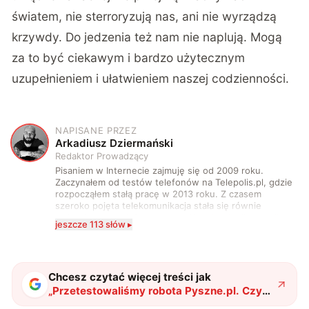
światem, nie sterroryzują nas, ani nie wyrządzą
krzywdy. Do jedzenia też nam nie naplują. Mogą
za to być ciekawym i bardzo użytecznym
uzupełnieniem i ułatwieniem naszej codzienności.
NAPISANE PRZEZ
A
Arkadiusz Dziermański
Redaktor Prowadzący
Pisaniem w Internecie zajmuję się od 2009 roku.
Zaczynałem od testów telefonów na Telepolis.pl, gdzie
rozpocząłem stałą pracę w 2013 roku. Z czasem
szeroko pojęta telekomunikacja stała się równie
wciągająca co telefony, a rozwój technologii sprawił,
jeszcze 113 słów ▸
że do urządzeń mobilnych dołączył też inny sprzęt
elektroniczny. Dzisiaj moje biurko zasypuje każdy
rodzaj sprzętu, a o sieci 5G mogę mówić obudzony w
środku nocy. Od 2019 roku śledzę i opisuję ruchy
antykomórkowe w Polsce i na świecie. Poziom
Chcesz czytać więcej treści jak
wylewanego przez nie hejtu świadczy o tym, że robię
„
Przetestowaliśmy robota Pyszne.pl. Czy
to dobrze. Na przestrzeni ostatnich lat moje teksty
Polska jest gotowa na takie rozwiązania?
"
?