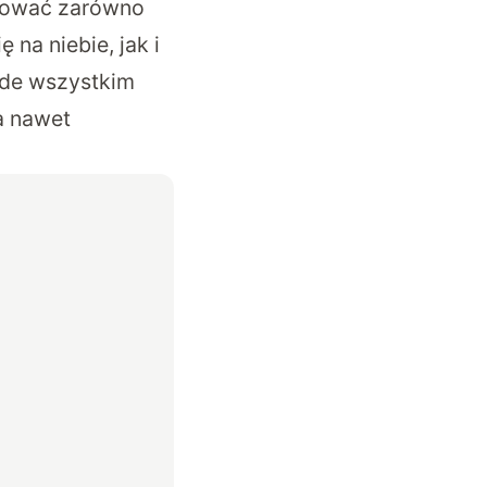
mować zarówno
 na niebie, jak i
zede wszystkim
a nawet