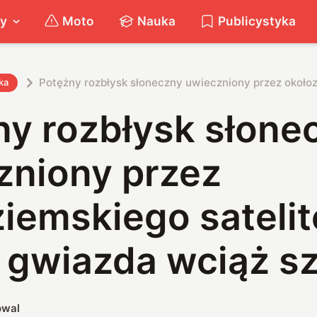
ty
Moto
Nauka
Publicystyka
Potężny rozbłysk słoneczny uwieczniony przez okołoz
ka
ny rozbłysk słone
zniony przez
iemskiego satelit
 gwiazda wciąż sz
owal