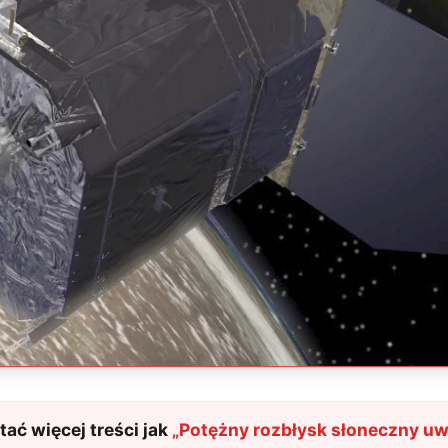
ać więcej treści jak
„
Potężny rozbłysk słoneczny u