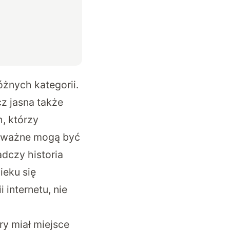
óżnych kategorii.
cz jasna także
h, którzy
 poważne mogą być
dczy historia
ieku się
 internetu, nie
y miał miejsce