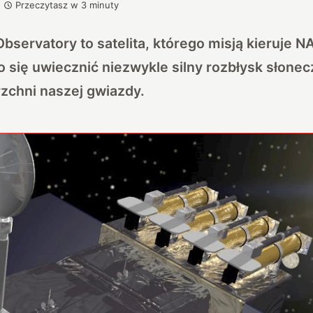
Przeczytasz w
3
minuty
bservatory to satelita, którego misją kieruje N
ło się uwiecznić niezwykle silny rozbłysk słonec
zchni naszej gwiazdy.