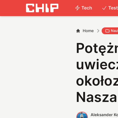
Tech
Tes
Home
Nau
Potęż
uwiec
okołoz
Nasza
Aleksander K
A