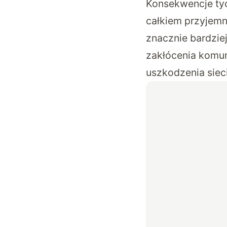
Konsekwencje ty
całkiem przyjemne
znacznie bardziej
zakłócenia komun
uszkodzenia siec