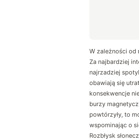
W zależności od n
Za najbardziej in
najrzadziej spoty
obawiają się utr
konsekwencje nie
burzy magnetyczn
powtórzyły, to mo
wspominając o si
Rozbłysk słonecz