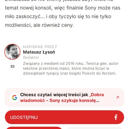
temat nowej konsoli, więc finalnie Sony może nas
miło zaskoczyć… i oby tyczyło się to nie tylko
możliwości, ale również ceny.
NAPISANE PRZEZ
M
Mateusz Łysoń
Redaktor
Związany z mediami od 2016 roku. Twórca gier, autor
tekstów przeróżnej maści, które można liczyć w
dziesiątkach tysięcy oraz książki Powrót do Korzeni.
Chcesz czytać więcej treści jak
„
Dobra
wiadomość – Sony szykuje konsolę
przenośną. Zła wiadomość – to nie będzie
PS Vita
"
?
UDOSTĘPNIJ