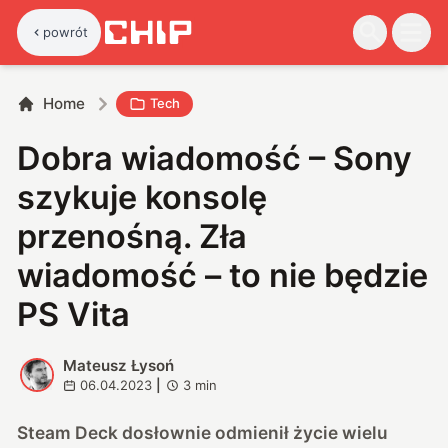
powrót
Home
Tech
Dobra wiadomość – Sony
szykuje konsolę
przenośną. Zła
wiadomość – to nie będzie
PS Vita
Mateusz Łysoń
M
06.04.2023
|
3
min
Steam Deck dosłownie odmienił życie wielu