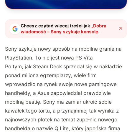
Chcesz czytać więcej treści jak
„
Dobra
wiadomość – Sony szykuje konsolę
przenośną. Zła wiadomość – to nie będzie
PS Vita
"
?
Sony szykuje nowy sposób na mobilne granie na
PlayStation. To nie jest nowa PS Vita
Po tym, jak Steam Deck sprzedał się w nakładzie
ponad miliona egzemplarzy, wiele firm
wprowadziło na rynek swoje nowe gamingowe
handheldy, a
Asus zapowiedział prawdziwie
mobilną bestię
. Sony ma zamiar ukroić sobie
kawałek tego tortu, a przynajmniej tak wynika z
najnowszych plotek na temat zupełnie nowego
handhelda o nazwie
Q Lite
, który japońska firma