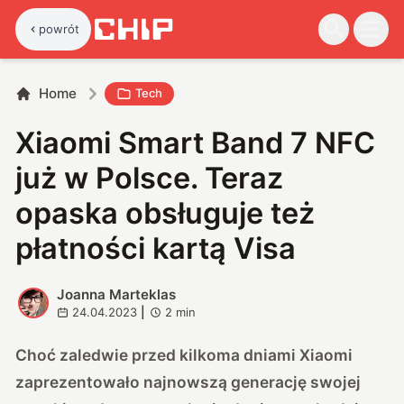
powrót
Home
Tech
Xiaomi Smart Band 7 NFC
już w Polsce. Teraz
opaska obsługuje też
płatności kartą Visa
Joanna Marteklas
J
24.04.2023
|
2
min
Choć zaledwie przed kilkoma dniami Xiaomi
zaprezentowało
najnowszą generację swojej