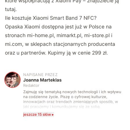
które współpracują z Xiaomi Pay – znajdziecie ją
tutaj
.
Ile kosztuje Xiaomi Smart Band 7 NFC?
Opaska Xiaomi dostępna jest już w Polsce na
stronach
mi-home.pl
,
mimarkt.pl
,
mi-store.pl
i
mi.com
, w sklepach stacjonarnych producenta
oraz u partnerów. Kupimy ją w cenie 299 zł.
NAPISANE PRZEZ
J
Joanna Marteklas
Redaktor
Zajmuję się tematyką nowych technologii i ich wpływu
na codzienne życie. Piszę o cyfrowej kulturze,
innowacjach oraz trendach zmieniających sposób, w
jaki pracujemy i komunikujemy się ze sobą.
Szczególnie interesuje mnie relacja między rozwojem
jeszcze 15 słów ▸
technologii a współczesną popkulturą. W wolnych
chwilach zakopuję się w książkach i komiksach —
najczęściej w fantastyce i wuxia.