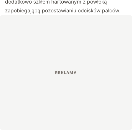
dodatkowo szkłem hartowanym z powłoką
zapobiegającą pozostawianiu odcisków palców.